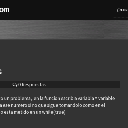
om
FOR
s
0 Respuestas
o un problema, en la funcion escribia variabla = variable
iza ese numero si no que sigue tomandolo como en el
so esta metido en un while(true)