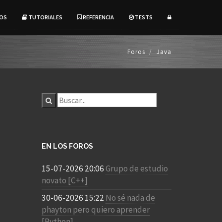
OS
TUTORIALES
REFERENCIA
TESTS
Foros
Java
EN LOS FOROS
15-07-2026 20:06
Grupo de estudio
novato [C++]
30-06-2026 15:22
No sé nada de
phayton pero quiero aprender
[Python]