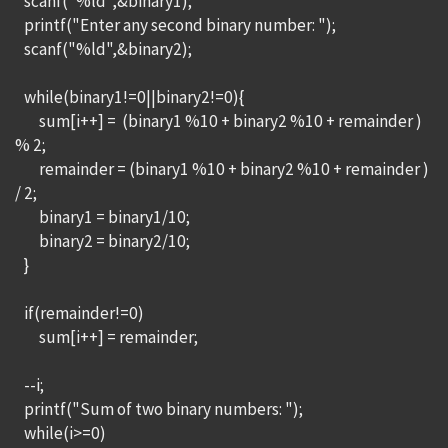
scanf("%ld",&binary1);
printf("Enter any second binary number: ");
scanf("%ld",&binary2);
while(binary1!=0||binary2!=0){
sum[i++] = (binary1 %10 + binary2 %10 + remainder )
% 2;
remainder = (binary1 %10 + binary2 %10 + remainder )
/ 2;
binary1 = binary1/10;
binary2 = binary2/10;
}
if(remainder!=0)
sum[i++] = remainder;
--i;
printf("Sum of two binary numbers: ");
while(i>=0)