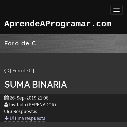
Toggl
naviga
AprendeAProgramar.com
Foro de C
[
Foro de C
]
SUMA BINARIA
26-Sep-2019 21:06
Invitado (PEPENADOR)
3 Respuestas
Ultima respuesta