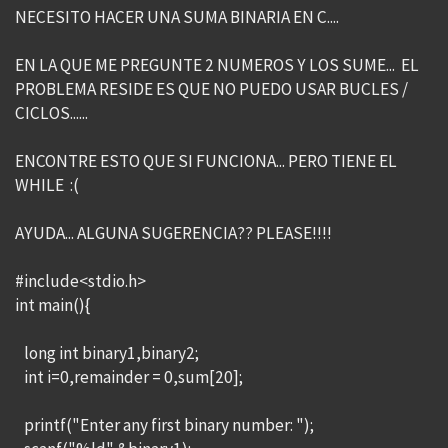
NECESITO HACER UNA SUMA BINARIA EN C....
EN LA QUE ME PREGUNTE 2 NUMEROS Y LOS SUME... EL
PROBLEMA RESIDE ES QUE NO PUEDO USAR BUCLES /
CICLOS......
ENCONTRE ESTO QUE SI FUNCIONA... PERO TIENE EL
WHILE :(
AYUDA... ALGUNA SUGERENCIA?? PLEASE!!!!
#include<stdio.h>
int main(){
long int binary1,binary2;
int i=0,remainder = 0,sum[20];
printf("Enter any first binary number: ");