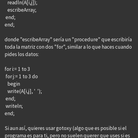
readln(A[i,j]);
escribeArray;
end;
end;
donde "escribeArray" sería un "procedure" que escribiría
toda la matriz con dos "for", similar a lo que haces cuando
pides los datos:
for i:= 1 to 3
for j:= 1 to 3 do
begin
write(A[i,j], ' ');
end;
writeln;
end;
Si aun así, quieres usar gotoxy (algo que es posible si el
programa es para ti, pero no suelen querer que uses si es