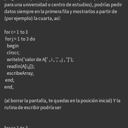
para una universidad o centro de estudios), podrías pedir
datos siempre en la primera fila y mostrarlos a partir de
(por ejemplo) la cuarta, así:
for i:= 1 to 3
for j:= 1 to 3 do
begin
clrscr;
writeln('valor de A[' , i , ',' , j , ']');
readln(A[i,j]);
escribeArray;
end;
end;
(al borrar la pantalla, te quedas en la posición inicial) Y la
rutina de escribir podría ser