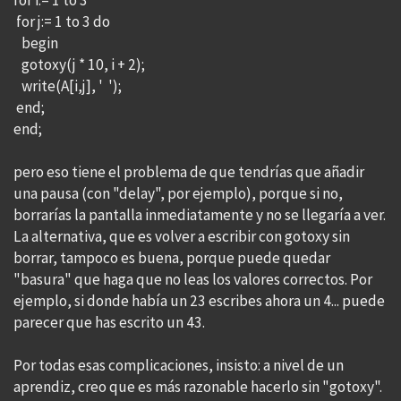
for i:= 1 to 3
for j:= 1 to 3 do
begin
gotoxy(j * 10, i + 2);
write(A[i,j], ' ');
end;
end;
pero eso tiene el problema de que tendrías que añadir
una pausa (con "delay", por ejemplo), porque si no,
borrarías la pantalla inmediatamente y no se llegaría a ver.
La alternativa, que es volver a escribir con gotoxy sin
borrar, tampoco es buena, porque puede quedar
"basura" que haga que no leas los valores correctos. Por
ejemplo, si donde había un 23 escribes ahora un 4... puede
parecer que has escrito un 43.
Por todas esas complicaciones, insisto: a nivel de un
aprendiz, creo que es más razonable hacerlo sin "gotoxy".