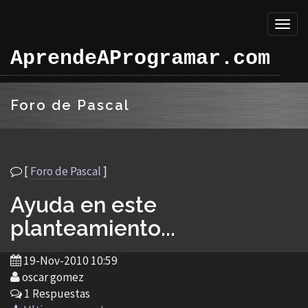
Toggl
naviga
AprendeAProgramar.com
Foro de Pascal
[
Foro de Pascal
]
Ayuda en este
planteamiento...
19-Nov-2010 10:59
oscar gomez
1 Respuestas