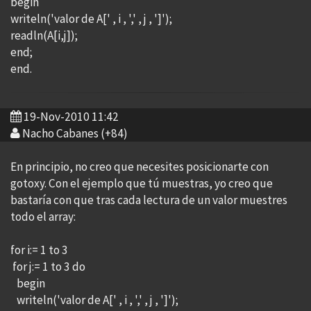
begin
writeln('valor de A[' , i , ',' , j , ']');
readln(A[i,j]);
end;
end.
19-Nov-2010 11:42
Nacho Cabanes (+84)
En principio, no creo que necesites posicionarte con
gotoxy. Con el ejemplo que tú muestras, yo creo que
bastaría con que tras cada lectura de un valor muestres
todo el array:
for i:= 1 to 3
for j:= 1 to 3 do
begin
writeln('valor de A[' , i , ',' , j , ']');