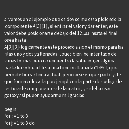
si vemos en el ejemplo que os doy se me esta pidiendo la
componente A[3][1], al entrar el valor y dar enter, este
valor debe posicionarse debajo del 12...asi hasta el final
osea hasta
A[3][3](logicamente este proceso a sido el mismo para las
filas uno y dos ya llenadas) ,pues bien he intentado de
varias formas pero no encuentro la solucion,en alguna
parte lei sobre utilizar una funcion llamada ClrEol, que
permite borrar linea actual, pero no se en que parte y de
que forma colocarla porejemplo en la parte de codigo de
lectura de componentes de la matriz, y si deba usar
gotoxy? si pueen ayudarme mil gracias
begin
for i:= 1 to 3
for j:= 1 to 3 do