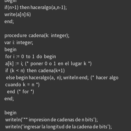
begin
if(n>1) then haceralgo(a,n-1);
write(a[n]:6)
end;
procedure cadena(k: integer);
var i: integer;
begin
for i := 0 to 1 do begin
a[k] := i; (* poner 0 o 1 en el lugar k *)
if (k < n) then cadena(k+1)
else begin haceralgo(a, n); writeln end; (* hacer algo
cuando k = n *)
end (* for *)
end;
begin
writeln('** impresion de cadenas de n bits');
writeln('ingresar la longitud de la cadena de bits');