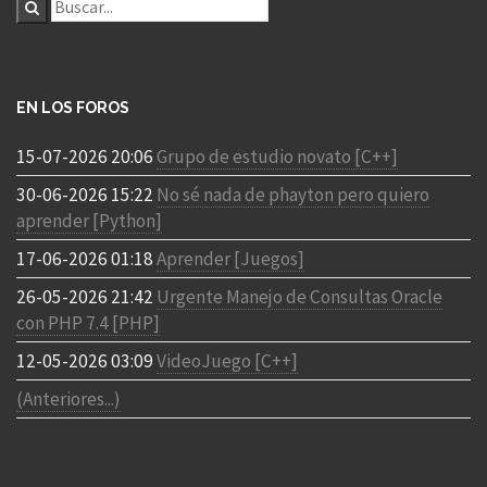
EN LOS FOROS
15-07-2026 20:06
Grupo de estudio novato [C++]
30-06-2026 15:22
No sé nada de phayton pero quiero
aprender [Python]
17-06-2026 01:18
Aprender [Juegos]
26-05-2026 21:42
Urgente Manejo de Consultas Oracle
con PHP 7.4 [PHP]
12-05-2026 03:09
VideoJuego [C++]
(Anteriores...)