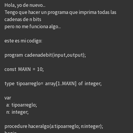
Hola, yo de nuevo...
Tengo que hacer un programa que imprima todas las
cadenas de n bits
pero no me funciona algo...
este es mi codigo:
program cadenadebit(input,output);
const MAXN = 10;
type tipoarreglo= array[1..MAXN] of integer;
var
a: tipoarreglo;
n: integer;
procedure haceralgo(a:tipoarreglo; n:integer);