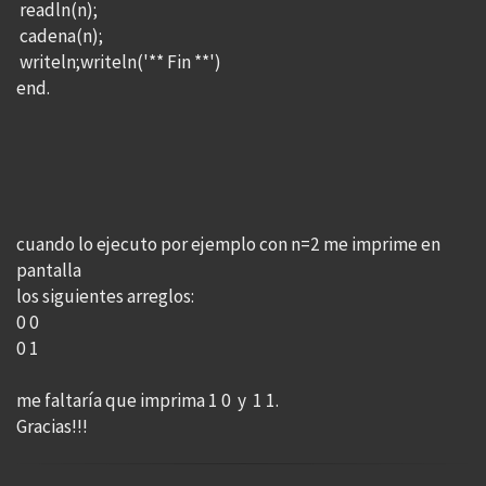
readln(n);
cadena(n);
writeln;writeln('** Fin **')
end.
cuando lo ejecuto por ejemplo con n=2 me imprime en
pantalla
los siguientes arreglos:
0 0
0 1
me faltaría que imprima 1 0 y 1 1.
Gracias!!!