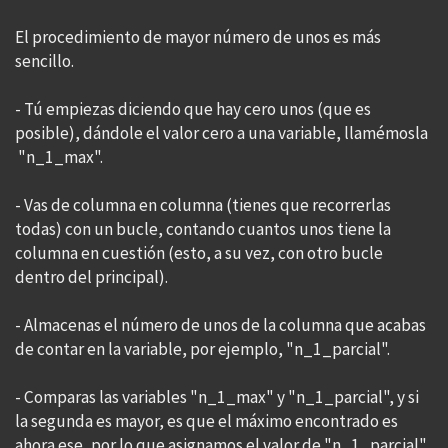
El procedimiento de mayor número de unos es más
sencillo.
- Tú empiezas diciendo que hay cero unos (que es
posible), dándole el valor cero a una variable, llamémosla
"n_1_max".
- Vas de columna en columna (tienes que recorrerlas
todas) con un bucle, contando cuantos unos tiene la
columna en cuestión (esto, a su vez, con otro bucle
dentro del principal).
- Almacenas el número de unos de la columna que acabas
de contar en la variable, por ejemplo, "n_1_parcial".
- Comparas las variables "n_1_max" y "n_1_parcial", y si
la segunda es mayor, es que el máximo encontrado es
ahora ese, por lo que asignamos el valor de "n_1_parcial"