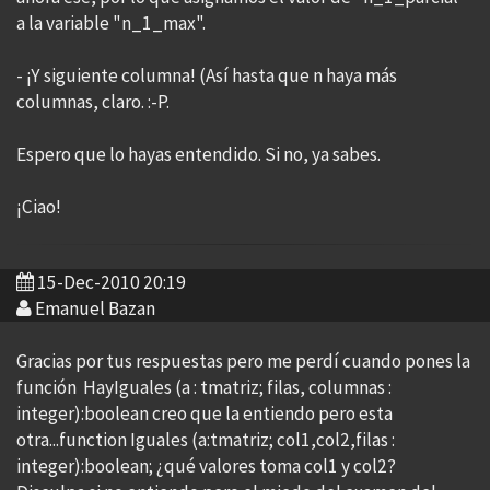
a la variable "n_1_max".
- ¡Y siguiente columna! (Así hasta que n haya más
columnas, claro. :-P.
Espero que lo hayas entendido. Si no, ya sabes.
¡Ciao!
15-Dec-2010 20:19
Emanuel Bazan
Gracias por tus respuestas pero me perdí cuando pones la
función HayIguales (a : tmatriz; filas, columnas :
integer):boolean creo que la entiendo pero esta
otra...function Iguales (a:tmatriz; col1,col2,filas :
integer):boolean; ¿qué valores toma col1 y col2?