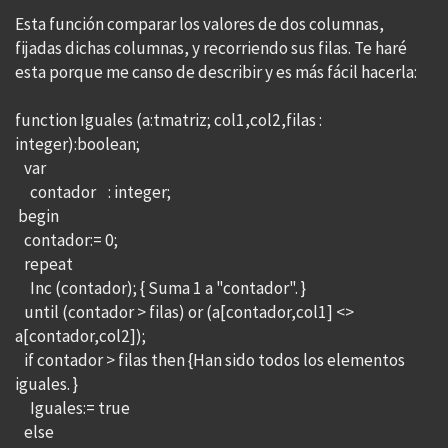
Esta función comparar los valores de dos columnas,
fijadas dichas columnas, y recorriendo sus filas. Te haré
esta porque me canso de describir y es más fácil hacerla:
function Iguales (a:tmatriz; col1,col2,filas :
integer):boolean;
var
contador : integer;
begin
contador:= 0;
repeat
Inc (contador); { Suma 1 a "contador". }
until (contador > filas) or (a[contador,col1] <>
a[contador,col2]);
if contador > filas then {Han sido todos los elementos
iguales. }
Iguales:= true
else