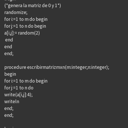
(*genera la matriz de 0 y 1*)
randomize;
for i:=1 to m do begin
for j:=1 to n do begin
a[i,j]:= random(2)
end
end
end;
procedure escribirmatrizmxn(m:integer;n:integer);
begin
for i:=1 to m do begin
for j:=1 to n do
write(a[i,j]:4);
writeln
end;
end;