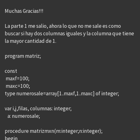
Muchas Gracias!!!
La parte 1 me salio, ahora lo que no me sale es como
buscar si hay dos columnas iguales y la columna que tiene
la mayor cantidad de 1.
program matriz;
const
maxf=100;
maxc=100;
type numerosale=array[1..maxf,1..maxc] of integer;
var i,j,filas, columnas: integer;
a: numerosale;
procedure matrizmxn(m:integer;n:integer);
begin