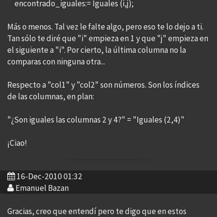
encontrado_iguales:= Iguales (i,j);
Más o menos. Tal vez le falte algo, pero eso te lo dejo a ti.
Tan sólo te diré que "i" empieza en 1 y que "j" empieza en
el siguiente a "i". Por cierto, la última columna no la
comparas con ninguna otra...
Respecto a "col1" y "col2" son números. Son los índices
de las columnas, en plan:
"¿Son iguales las columnas 2 y 4?" = "Iguales (2,4)"
¡Ciao!
16-Dec-2010 01:32
Emanuel Bazan
Gracias, creo que entendí pero te digo que en estos