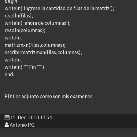
begin
writeln('Ingrese la cantidad de filas de la matriz');
readln(filas);
writeln(' ahora de columnas');
readln(columnas);
writeln;
matrizmxn(filas,columnas);
escribirmatrizmxn(filas,columnas);
writeln;
writeln('** Fin **')
end.
PD: Les adjunto como son mis examenes.
15-Dec-2010 17:54
Antonio P.G.