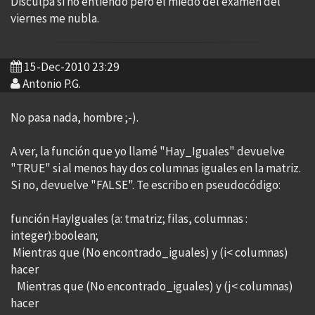
Disculpa si no entiendo pero el miedo del examen del
viernes me nubla.
15-Dec-2010 23:29
Antonio P.G.
No pasa nada, hombre ;-).
A ver, la función que yo llamé "Hay_Iguales" devuelve
"TRUE" si al menos hay dos columnas iguales en la matriz.
Si no, devuelve "FALSE". Te escribo en pseudocódigo:
función HayIguales (a: tmatriz; filas, columnas :
integer):boolean;
Mientras que (No encontrado_iguales) y (i< columnas)
hacer
Mientras que (No encontrado_iguales) y (j< columnas)
hacer