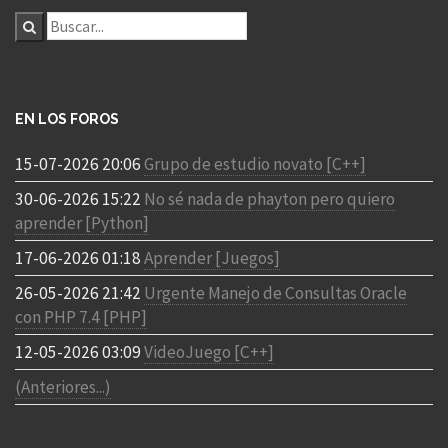
EN LOS FOROS
15-07-2026 20:06
Grupo de estudio novato [C++]
30-06-2026 15:22
No sé nada de phayton pero quiero
aprender [Python]
17-06-2026 01:18
Aprender [Juegos]
26-05-2026 21:42
Urgente Manejo de Consultas Oracle
con PHP 7.4 [PHP]
12-05-2026 03:09
VideoJuego [C++]
(Anteriores...)