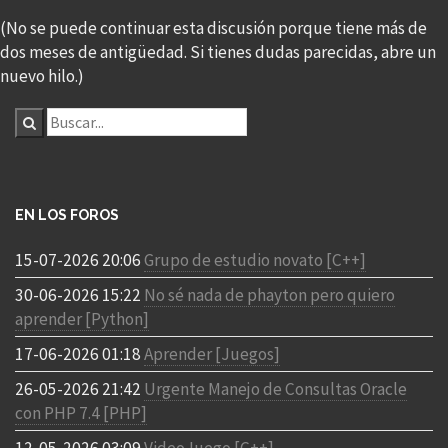
(No se puede continuar esta discusión porque tiene más de
dos meses de antigüedad. Si tienes dudas parecidas, abre un
nuevo hilo.)
EN LOS FOROS
15-07-2026 20:06
Grupo de estudio novato [C++]
30-06-2026 15:22
No sé nada de phayton pero quiero
aprender [Python]
17-06-2026 01:18
Aprender [Juegos]
26-05-2026 21:42
Urgente Manejo de Consultas Oracle
con PHP 7.4 [PHP]
12-05-2026 03:09
VideoJuego [C++]