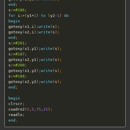
end
;
s
:=
#186
;
for
 i
:=
(
y1
+
1
)
to
(
y2
-
1
)
do
begin
gotoxy
(
x1
,
i
)
;
write
(
s
)
;
gotoxy
(
x2
,
i
)
;
write
(
s
)
;
end
;
s
:=
#201
;
gotoxy
(
x1
,
y1
)
;
write
(
s
)
;
s
:=
#187
;
gotoxy
(
x2
,
y1
)
;
write
(
s
)
;
s
:=
#200
;
gotoxy
(
x1
,
y2
)
;
write
(
s
)
;
s
:=
#188
;
gotoxy
(
x2
,
y2
)
;
write
(
s
)
;
end
;
begin
clrscr
;
cuadro2
(
5
,
5
,
75
,
21
)
;
readln
;
end
.