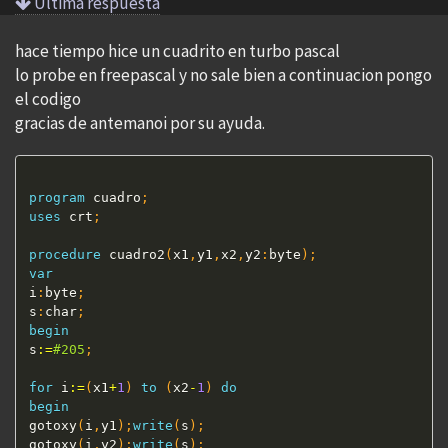
Ultima respuesta
hace tiempo hice un cuadrito en turbo pascal
lo probe en freepascal y no sale bien a continuacion pongo
el codigo
gracias de antemanoi por su ayuda.
program
 cuadro
;
uses
 crt
;
procedure
 cuadro2
(
x1
,
y1
,
x2
,
y2
:
byte
)
;
var
i
:
byte
;
s
:
char
;
begin
s
:=
#205
;
for
 i
:=
(
x1
+
1
)
to
(
x2
-
1
)
do
begin
gotoxy
(
i
,
y1
)
;
write
(
s
)
;
gotoxy
(
i
,
y2
)
;
write
(
s
)
;