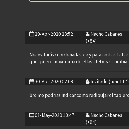
29-Apr-2020 23:52
Nacho Cabanes
(+84)
Necesitarás coordenadas x e y para ambas fichas
que quiere mover una de ellas, deberás cambiar l
30-Apr-2020 02:09
Invitado (juan117)
bro me podrías indicar como redibujar el tablero
01-May-2020 13:47
Nacho Cabanes
(+84)