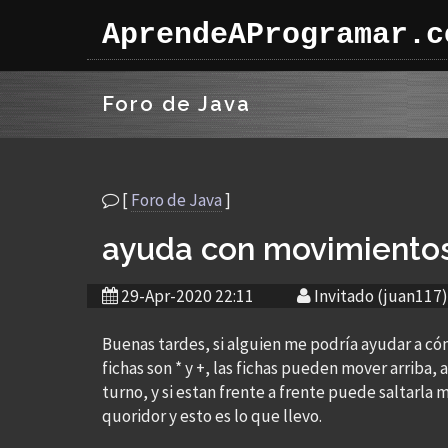
AprendeAProgramar.c
Foro de Java
[
Foro de Java
]
ayuda con movimientos 
29-Apr-2020 22:11
Invitado (juan117)
Buenas tardes, si alguien me podría ayudar a cóm
fichas son * y +, las fichas pueden mover arriba, 
turno, y si estan frente a frente puede saltarla
quoridor y esto es lo que llevo.