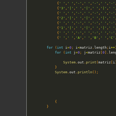
{
' '
,
' '
,
'-'
,
' '
,
'-'
,
' '
,
'-'
{
'3'
,
'|'
,
' '
,
'|'
,
' '
,
'|'
,
' '
{
' '
,
' '
,
'-'
,
' '
,
'-'
,
' '
,
'-'
{
'2'
,
'|'
,
' '
,
'|'
,
' '
,
'|'
,
' '
{
' '
,
' '
,
'-'
,
' '
,
'-'
,
' '
,
'-'
{
'1'
,
'|'
,
' '
,
'|'
,
' '
,
'|'
,
' '
{
' '
,
' '
,
'-'
,
' '
,
'-'
,
' '
,
'-'
{
' '
,
' '
,
'A'
,
' '
,
'B'
,
' '
,
'C'
for
(
int
 i
=
0
;
 i
<
matriz
.
length
;
i
++
for
(
int
 j
=
0
;
 j
<
matriz
[
0
]
.
len
System
.
out
.
print
(
matriz
[
i
}
System
.
out
.
println
(
)
;
{
}