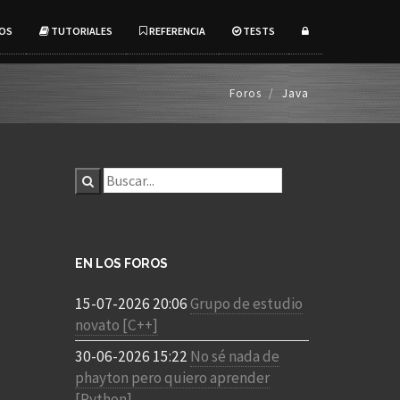
OS
TUTORIALES
REFERENCIA
TESTS
Foros
Java
EN LOS FOROS
15-07-2026 20:06
Grupo de estudio
novato [C++]
30-06-2026 15:22
No sé nada de
phayton pero quiero aprender
[Python]