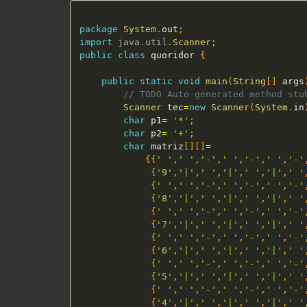
package
System
.
out
;
import
java
.
util
.
Scanner
;
public
class
 quoridor 
{
public
static
void
main
(
String
[
]
 args
// TODO Auto-generated method stu
Scanner
 tec
=
new
Scanner
(
System
.
in
char
 p1
=
'*'
;
char
 p2
=
'+'
;
char
 matriz
[
]
[
]
=
{
{
' '
,
' '
,
'-'
,
' '
,
'-'
,
' '
,
'-'
{
'9'
,
'|'
,
' '
,
'|'
,
' '
,
'|'
,
' '
{
' '
,
' '
,
'-'
,
' '
,
'-'
,
' '
,
'-'
{
'8'
,
'|'
,
' '
,
'|'
,
' '
,
'|'
,
' '
{
' '
,
' '
,
'-'
,
' '
,
'-'
,
' '
,
'-'
{
'7'
,
'|'
,
' '
,
'|'
,
' '
,
'|'
,
' '
{
' '
,
' '
,
'-'
,
' '
,
'-'
,
' '
,
'-'
{
'6'
,
'|'
,
' '
,
'|'
,
' '
,
'|'
,
' '
{
' '
,
' '
,
'-'
,
' '
,
'-'
,
' '
,
'-'
{
'5'
,
'|'
,
' '
,
'|'
,
' '
,
'|'
,
' '
{
' '
,
' '
,
'-'
,
' '
,
'-'
,
' '
,
'-'
{
'4'
,
'|'
,
' '
,
'|'
,
' '
,
'|'
,
' '