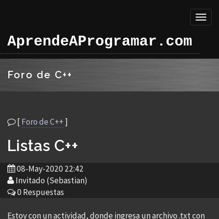
Toggl
naviga
AprendeAProgramar.com
Foro de C++
[
Foro de C++
]
Listas C++
08-May-2020 22:42
Invitado (Sebastian)
0 Respuestas
Estoy con un actividad, donde ingresa un archivo .txt con