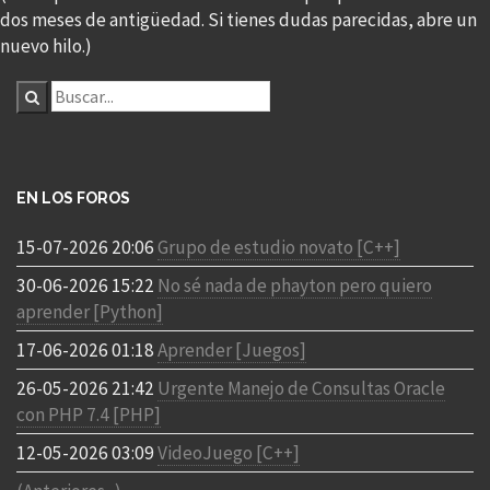
dos meses de antigüedad. Si tienes dudas parecidas, abre un
nuevo hilo.)
EN LOS FOROS
15-07-2026 20:06
Grupo de estudio novato [C++]
30-06-2026 15:22
No sé nada de phayton pero quiero
aprender [Python]
17-06-2026 01:18
Aprender [Juegos]
26-05-2026 21:42
Urgente Manejo de Consultas Oracle
con PHP 7.4 [PHP]
12-05-2026 03:09
VideoJuego [C++]