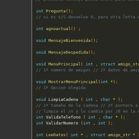
int
Pregunta
(
)
;
// si es s/S devuelve 0, para otra letra 
int
agnoactual
(
)
;
void
MensajeBienvenida
(
)
;
void
MensajeDespedida
(
)
;
void
MenuPrincipal
(
int
,
struct
amigo_st
// 1º número de amigos // 2º datos de ami
void
MostrarMenuPrincipal
(
int
*
)
;
// 1º Opcion elegida
void
 LimpiaCadena 
(
int
,
char
*
)
;
// 1º tamaño de la cadena // 2º puntero a
// limpia el /n y lo cambia por /0 en la 
int
 ValidaTelefono 
(
int
,
char
*
)
;
int
 ValidarNumero 
(
int
,
int
)
;
int
LeeDatos
(
int
*
,
struct
amigo_str
*