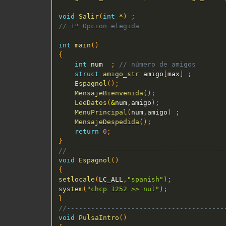
void
Salir
(
int
*
)
;
// 1º Opcion elegida
int
main
(
)
{
int
 num  
;
// número de amigos
struct
amigo_str
 amigo
[
max
]
;
Espagnol
(
)
;
MensajeBienvenida
(
)
;
LeeDatos
(
&
num
,
amigo
)
;
MenuPrincipal
(
num
,
amigo
)
;
MensajeDespedida
(
)
;
return
0
;
}
//---------------------------------------
void
Espagnol
(
)
{
setlocale
(
LC_ALL
,
"spanish"
)
;
system
(
"chcp 1252 >> nul"
)
;
}
//---------------------------------------
void
PulsaIntro
(
)