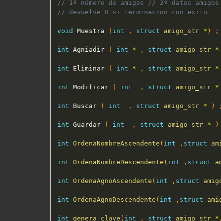
// 1º número de amigos // 2º datos amigos
// devuelve 0 si terminacion con exito
void
 Muestra 
(
int
,
struct
amigo_str
*
)
;
int
 Agniadir 
(
int
*
,
struct
amigo_str
*
int
 Eliminar 
(
int
*
,
struct
amigo_str
*
int
 Modificar 
(
int
,
struct
amigo_str
*
int
 Buscar 
(
int
,
struct
amigo_str
*
)
int
 Guardar 
(
int
,
struct
amigo_str
*
)
int
OrdenaNombreAscendente
(
int
,
struct
am
int
OrdenaNombreDescendente
(
int
,
struct
a
int
OrdenaAgnoAscendente
(
int
,
struct
amig
int
OrdenaAgnoDescendente
(
int
,
struct
ami
int
genera_clave
(
int
,
struct
amigo_str
*