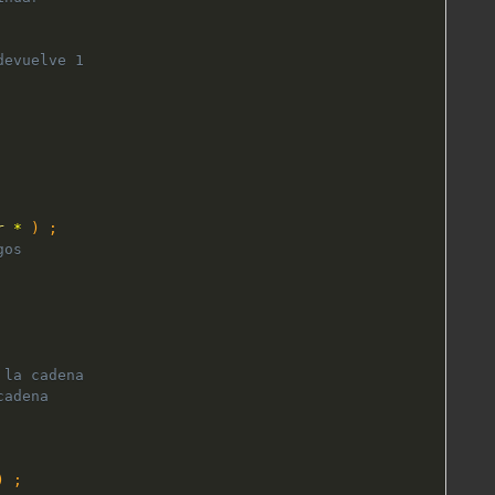
devuelve 1
r
*
)
;
gos
 la cadena
cadena
)
;