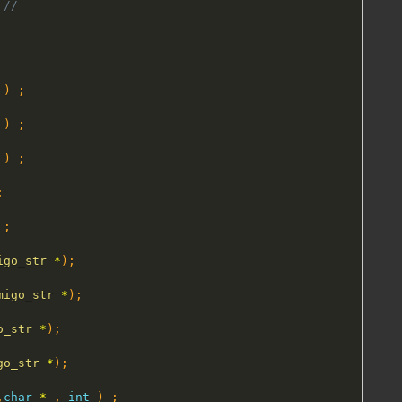
 //
)
;
)
;
)
;
;
;
igo_str
*
)
;
migo_str
*
)
;
o_str
*
)
;
go_str
*
)
;
,
char
*
,
int
)
;