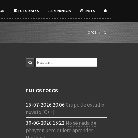
OS
TUTORIALES
REFERENCIA
TESTS
Foros
C
EN LOS FOROS
15-07-2026 20:06
Grupo de estudio
novato [C++]
30-06-2026 15:22
No sé nada de
phayton pero quiero aprender
[Python]