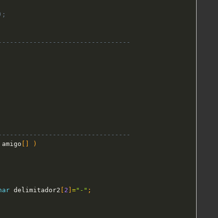
);
----------------------------------
----------------------------------
 amigo
[
]
)
har
 delimitador2
[
2
]
=
"-"
;