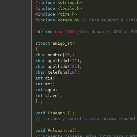
#
include
<string.h>
#
include
<locale.h>
#
include
<time.h>
#
include
<ctype.h>
// para toupper e isdi
#
define
 max 1000 
//mil desde el 000 al 99
struct
amigo_str
{
char
 nombre
[
26
]
;
char
 apellido1
[
21
]
;
char
 apellido2
[
21
]
;
char
 telefono
[
10
]
;
int
 dia
;
int
 mes
;
int
 agno
;
int
 clave 
;
}
;
void
Espagnol
(
)
;
// teclado y pantalla para idioma español
void
PulsaIntro
(
)
;
// presenta mensaje pulsa intro para cont