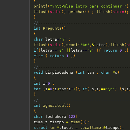
{
printf
(
"\n\tPulsa intro para continuar."
)
fflush
(
stdin
)
;
getchar
(
)
;
fflush
(
stdin
)
;
}
//---------------------------------------
int
Pregunta
(
)
{
char
 letra
=
'n'
;
fflush
(
stdin
)
;
scanf
(
"%c"
,
&
letra
)
;
fflush
(
s
if
(
letra
==
's'
||
letra
==
'S'
)
{
return
0
;
}
else
{
return
1
;
}
}
//---------------------------------------
void
 LimpiaCadena 
(
int
 tam 
,
char
*
s
)
{
int
 i
=
0
;
for
(
i
=
0
;
i
<
tam
;
i
++
)
{
if
(
 s
[
i
]
==
'\n'
)
{
s
[
i
}
//---------------------------------------
int
agnoactual
(
)
{
char
 fechahora
[
128
]
;
time_t tiempo 
=
time
(
0
)
;
struct
tm
*
tlocal 
=
localtime
(
&
tiempo
)
;