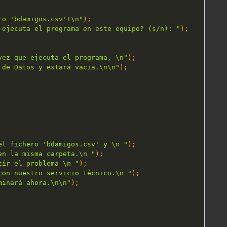
ro 'bdamigos.csv'!\n"
)
;
 ejecuta el programa en este equipo? (s/n): "
)
;
vez que ejecuta el programa, \n"
)
;
 de Datos y estará vacia.\n\n"
)
;
el fichero 'bdamigos.csv' y \n "
)
;
en la misma carpeta.\n "
)
;
tir el problema \n "
)
;
con nuestro servicio técnico.\n "
)
;
minará ahora.\n\n"
)
;