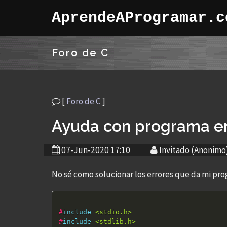
AprendeAProgramar.c
Foro de C
[
Foro de C
]
Ayuda con programa en
07-Jun-2020 17:10
Invitado (Anonimo
No sé como solucionar los errores que da mi pr
#
include
<stdio.h>
#
include
<stdlib.h>