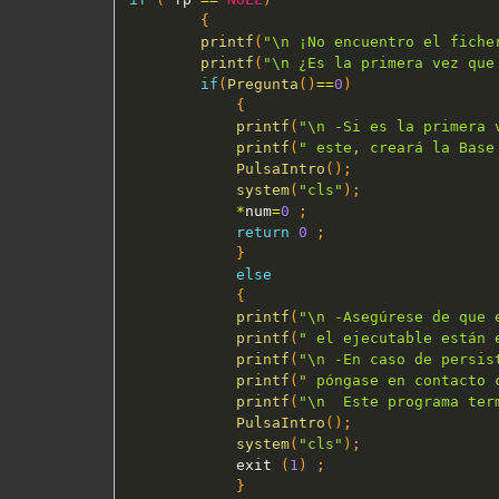
{
printf
(
"\n ¡No encuentro el fiche
printf
(
"\n ¿Es la primera vez que
if
(
Pregunta
(
)
==
0
)
{
printf
(
"\n -Si es la primera 
printf
(
" este, creará la Base
PulsaIntro
(
)
;
system
(
"cls"
)
;
*
num
=
0
;
return
0
;
}
else
{
printf
(
"\n -Asegúrese de que 
printf
(
" el ejecutable están 
printf
(
"\n -En caso de persis
printf
(
" póngase en contacto 
printf
(
"\n  Este programa ter
PulsaIntro
(
)
;
system
(
"cls"
)
;
            exit 
(
1
)
;
}