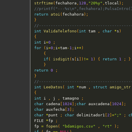
strftime
(
fechahora
,
128
,
"20%y"
,
tlocal
)
;
//printf("---%s\n",fechahora);PulsaIntro(
return
atoi
(
fechahora
)
;
}
//---------------------------------------
int
ValidaTelefono
(
int
 tam 
,
char
*
s
)
{
int
 i
=
0
;
for
(
i
=
0
;
i
<
tam
-
1
;
i
++
)
{
if
(
isdigit
(
s
[
i
]
)
!=
1
)
{
return
1
;
}
}
return
0
;
}
//---------------------------------------
int
LeeDatos
(
int
*
num 
,
struct
amigo_str
{
int
 i 
,
 j 
,
 tamagno 
;
char
 cadena
[
1024
]
;
char
 auxcadena
[
1024
]
;
char
 auxfecha
[
3
]
;
char
*
punt 
;
char
 delimitador1
[
2
]
=
";"
;
c
FILE 
*
fp 
;
fp 
=
fopen
(
"bdamigos.csv"
,
"rt"
)
;
if
(
 fp 
==
NULL
)