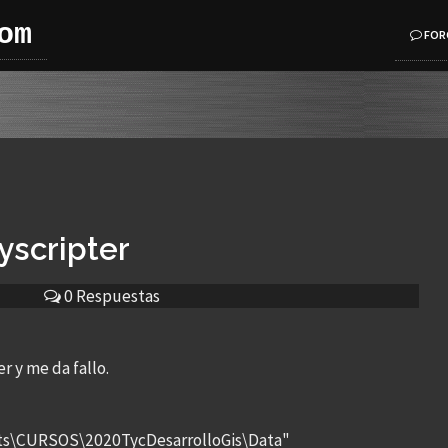
om
FOR
Pyscripter
0 Respuestas
r y me da fallo.
ts\CURSOS\2020TycDesarrolloGis\Data"