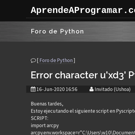
AprendeAProgramar.c
Foro de Python
[
Foro de Python
]
Error character u'xd3' 
16-Jun-2020 16:56
Invitado (Ushoa)
Buenas tardes,
Estoy ejecutando el siguiente script en Pyscripte
SCRIPT:
import arcpy
arcpy.env.workspace=r"C:\Users\w10\Documen