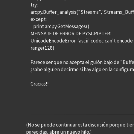
try:
arcpy.Buffer_analysis("Streams","Streams_Buff
except:
print arcpy.GetMessages()
MENSAJE DE ERROR DE PYSCRIPTER:
UnicodeEncodeError: 'ascii' codec can't encode c
range(128)
Parece ser que no acepta el guión bajo de "Buffe
¿sabe alguien decirme si hay algo en la configur
Gracias!!
(No se puede continuar esta discusión porque tie
parecidas, abre un nuevo hilo.)