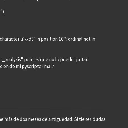
")
haracter u'\xd3' in position 107: ordinal not in
r_analysis" pero es que no lo puedo quitar.
ación de mi pyscripter mal?
ne más de dos meses de antigüedad. Si tienes dudas