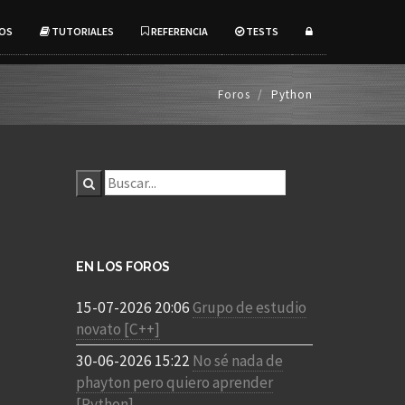
OS
TUTORIALES
REFERENCIA
TESTS
Foros
Python
EN LOS FOROS
15-07-2026 20:06
Grupo de estudio
novato [C++]
30-06-2026 15:22
No sé nada de
phayton pero quiero aprender
[Python]