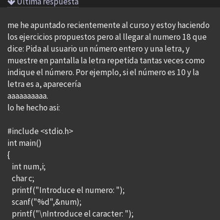
Ultima respuesta
me he apuntado recientemente al curso y estoy haciendo
los ejercicios propuestos pero al llegar al numero 18 que
dice: Pida al usuario un número entero y una letra, y
muestre en pantalla la letra repetida tantas veces como
indique el número. Por ejemplo, si el número es 10 y la
letra es a, aparecerí­a
aaaaaaaaaa.
lo he hecho asi:
#include <stdio.h>
int main()
{
int num,i;
char c;
printf("Introduce el numero: ");
scanf("%d",&num);
printf("\nIntroduce el caracter: ");