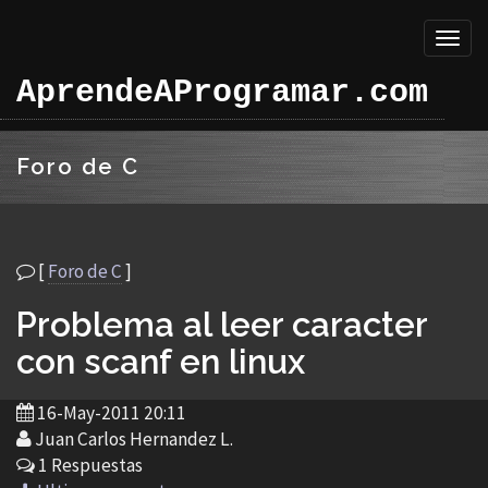
Toggl
naviga
AprendeAProgramar.com
Foro de C
[
Foro de C
]
Problema al leer caracter
con scanf en linux
16-May-2011 20:11
Juan Carlos Hernandez L.
1 Respuestas