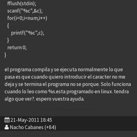
fflush(stdin);
scanf("%c",&c);
for(i=0;i<num;i++)
{
printf("%c",c);
}
return 0;
}
el programa compila y se ejecuta normalmente lo que
pasa es que cuando quiero introducir el caracter no me
deja y se termina el programa no se porque. Solo funciona
cuando lo leo como %s.esta programado en linux. tendra
algo que ver?. espero vuestra ayuda.
21-May-2011 18:45
Nacho Cabanes (+84)