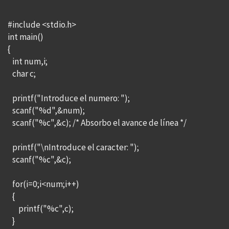
#include <stdio.h>
int main()
{
int num,i;
char c;
printf("Introduce el numero: ");
scanf("%d",&num);
scanf("%c",&c); /* Absorbo el avance de línea */
printf("\nIntroduce el caracter: ");
scanf("%c",&c);
for(i=0;i<num;i++)
{
printf("%c",c);
}