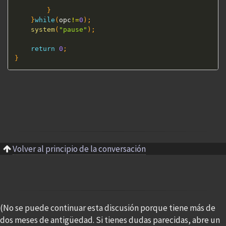
}
}
while
(
opc
!=
0
)
;
system
(
"pause"
)
;
return
0
;
}
Volver al principio de la conversación
(No se puede continuar esta discusión porque tiene más de
dos meses de antigüedad. Si tienes dudas parecidas, abre un