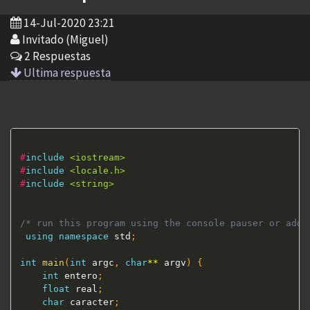
14-Jul-2020 23:21
Invitado (Miguel)
2 Respuestas
Ultima respuesta
#
include
<iostream>
#
include
<locale.h>
#
include
<string>
/* run this program using the console pauser or add 
using
namespace
 std
;
int
main
(
int
 argc
,
char
*
*
 argv
)
{
int
 entero
;
float
 real
;
char
 caracter
;