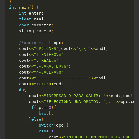
}
int
main
(
)
{
int
 entero
;
float
 real
;
char
 caracter
;
	string cadena
;
/*opcion*/
int
 opc
;
	cout
<<
"OPCIONES"
;
cout
<<
"\t\t"
<<
endl
;
	cout
<<
"1-ENTERO\n"
;
	cout
<<
"2-REAL\n"
;
	cout
<<
"3-CARACTER\n"
;
	cout
<<
"4-CADENA\n"
;
	cout
<<
"---------------------"
<<
endl
;
	cout
<<
"\t\t"
<<
endl
;
do
{
		cout
<<
"INGRESAR 0 PARA SALIR: "
<<
endl
;
cout
<<
		cout
<<
"SELECCIONA UNA OPCION: "
;
cin
>>
opc
;
cou
if
(
opc
==
0
)
{
break
;
}
else
{
switch
(
opc
)
{
case
1
:
				cout
<<
"INTRODUCE UN NUMERO ENTERO: "