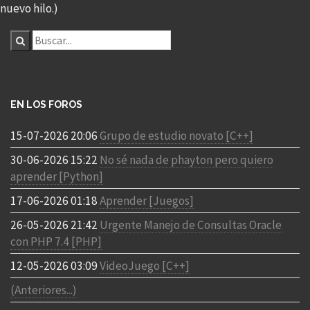
nuevo hilo.)
EN LOS FOROS
15-07-2026 20:06
Grupo de estudio novato [C++]
30-06-2026 15:22
No sé nada de phayton pero quiero
aprender [Python]
17-06-2026 01:18
Aprender [Juegos]
26-05-2026 21:42
Urgente Manejo de Consultas Oracle
con PHP 7.4 [PHP]
12-05-2026 03:09
VideoJuego [C++]
(Anteriores...)