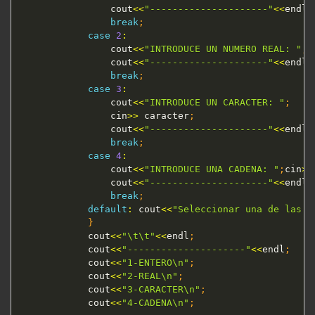
				cout
<<
"---------------------"
<<
endl
;
break
;
case
2
:
				cout
<<
"INTRODUCE UN NUMERO REAL: "
;
c
				cout
<<
"---------------------"
<<
endl
;
break
;
case
3
:
				cout
<<
"INTRODUCE UN CARACTER: "
;
				cin
>>
 caracter
;
				cout
<<
"---------------------"
<<
endl
;
break
;
case
4
:
				cout
<<
"INTRODUCE UNA CADENA: "
;
cin
>>
				cout
<<
"---------------------"
<<
endl
;
break
;
default
:
 cout
<<
"Seleccionar una de las 4
}
			cout
<<
"\t\t"
<<
endl
;
			cout
<<
"---------------------"
<<
endl
;
			cout
<<
"1-ENTERO\n"
;
			cout
<<
"2-REAL\n"
;
			cout
<<
"3-CARACTER\n"
;
			cout
<<
"4-CADENA\n"
;