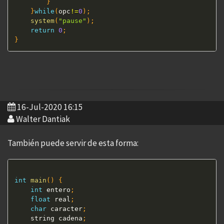
}
}
while
(
opc
!=
0
)
;
system
(
"pause"
)
;
return
0
;
}
16-Jul-2020 16:15
Walter Dantiak
También puede servir de esta forma:
int
main
(
)
{
int
 entero
;
float
 real
;
char
 caracter
;
	string cadena
;