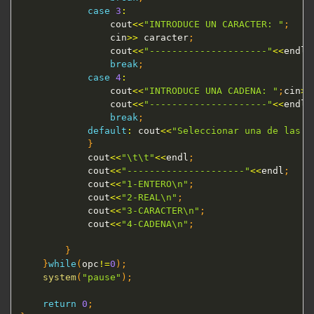
case
3
:
				cout
<<
"INTRODUCE UN CARACTER: "
;
				cin
>>
 caracter
;
				cout
<<
"---------------------"
<<
endl
;
break
;
case
4
:
				cout
<<
"INTRODUCE UNA CADENA: "
;
cin
>>
				cout
<<
"---------------------"
<<
endl
;
break
;
default
:
 cout
<<
"Seleccionar una de las 4
}
			cout
<<
"\t\t"
<<
endl
;
			cout
<<
"---------------------"
<<
endl
;
			cout
<<
"1-ENTERO\n"
;
			cout
<<
"2-REAL\n"
;
			cout
<<
"3-CARACTER\n"
;
			cout
<<
"4-CADENA\n"
;
}
}
while
(
opc
!=
0
)
;
system
(
"pause"
)
;
return
0
;