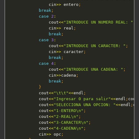
				cin
>>
 entero
;
break
;
case
2
:
				cout
<<
"INTRODUCE UN NUMERO REAL: "
;
				cin
>>
 real
;
break
;
case
3
:
				cout
<<
"INTRODUCE UN CARACTER: "
;
				cin
>>
 caracter
;
break
;
case
4
:
				cout
<<
"INTRODUCE UNA CADENA: "
;
				cin
>>
cadena
;
break
;
}
			cout
<<
"\t\t"
<<
endl
;
			cout
<<
"Ingresar 0 para salir"
<<
endl
;
cout
			cout
<<
"SELECCIONA UNA OPCION: "
<<
endl
;
co
			cout
<<
"1-ENTERO\n"
;
			cout
<<
"2-REAL\n"
;
			cout
<<
"3-CARACTER\n"
;
			cout
<<
"4-CADENA\n"
;
			cin
>>
 opc
;