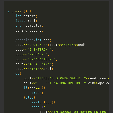
int
main
(
)
{
int
 entero
;
float
 real
;
char
 caracter
;
	string cadena
;
/*opcion*/
int
 opc
;
	cout
<<
"OPCIONES"
;
cout
<<
"\t\t"
<<
endl
;
	cout
<<
"1-ENTERO\n"
;
	cout
<<
"2-REAL\n"
;
	cout
<<
"3-CARACTER\n"
;
	cout
<<
"4-CADENA\n"
;
	cout
<<
"\t\t"
<<
endl
;
do
{
		cout
<<
"INGRESAR 0 PARA SALIR: "
<<
endl
;
cout
<<
		cout
<<
"SELECCIONA UNA OPCION: "
;
cin
>>
opc
;
cou
if
(
opc
==
0
)
{
break
;
}
else
{
switch
(
opc
)
{
case
1
:
				cout
<<
"INTRODUCE UN NUMERO ENTERO: "