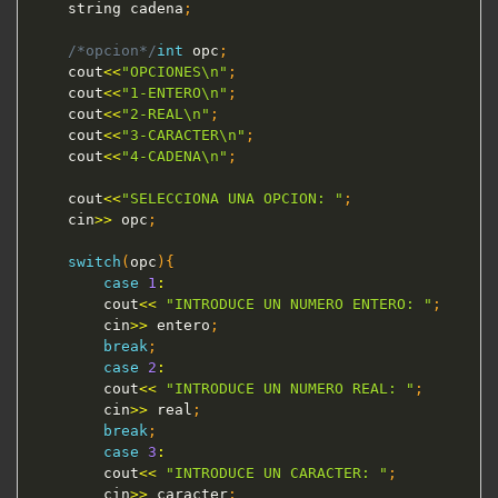
	string cadena
;
/*opcion*/
int
 opc
;
	cout
<<
"OPCIONES\n"
;
	cout
<<
"1-ENTERO\n"
;
	cout
<<
"2-REAL\n"
;
    cout
<<
"3-CARACTER\n"
;
    cout
<<
"4-CADENA\n"
;
    cout
<<
"SELECCIONA UNA OPCION: "
;
    cin
>>
 opc
;
switch
(
opc
)
{
case
1
:
    	cout
<<
"INTRODUCE UN NUMERO ENTERO: "
;
    	cin
>>
 entero
;
break
;
case
2
:
    	cout
<<
"INTRODUCE UN NUMERO REAL: "
;
    	cin
>>
 real
;
break
;
case
3
:
		cout
<<
"INTRODUCE UN CARACTER: "
;
    	cin
>>
 caracter
;