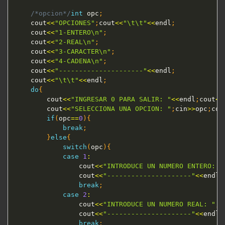
/*opcion*/
int
 opc
;
	cout
<<
"OPCIONES"
;
cout
<<
"\t\t"
<<
endl
;
	cout
<<
"1-ENTERO\n"
;
	cout
<<
"2-REAL\n"
;
	cout
<<
"3-CARACTER\n"
;
	cout
<<
"4-CADENA\n"
;
	cout
<<
"---------------------"
<<
endl
;
	cout
<<
"\t\t"
<<
endl
;
do
{
		cout
<<
"INGRESAR 0 PARA SALIR: "
<<
endl
;
cout
<<
		cout
<<
"SELECCIONA UNA OPCION: "
;
cin
>>
opc
;
cou
if
(
opc
==
0
)
{
break
;
}
else
{
switch
(
opc
)
{
case
1
:
				cout
<<
"INTRODUCE UN NUMERO ENTERO: "
				cout
<<
"---------------------"
<<
endl
;
break
;
case
2
:
				cout
<<
"INTRODUCE UN NUMERO REAL: "
;
c
				cout
<<
"---------------------"
<<
endl
;
break
;