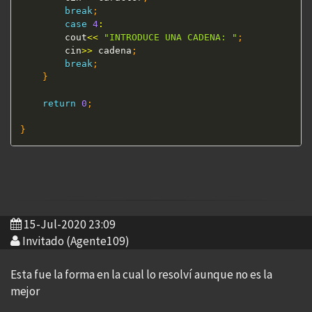
break
;
case
4
:
		cout
<<
"INTRODUCE UNA CADENA: "
;
    	cin
>>
 cadena
;
break
;
}
return
0
;
}
15-Jul-2020 23:09
Invitado (Agente109)
Esta fue la forma en la cual lo resolví aunque no es la
mejor