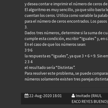
y desea contar e imprimir el número de ceros de 
El algoritmo es muy sencillo, ya que sólo basta 
cuentan los ceros. Utiliza como variable la pa
para el número de ceros encontrados. Los pasos a
3.
Dados tres números, determine si la suma de cual
cumple esta condición, escribir “Iguales” y, en ca
En el caso de que los números sean:
3 9 6
la respuesta es “Iguales”, ya que 3 + 6 = 9. Sin 
2 3 4
el resultado sería “Distintas”.
Para resolver este problema, se puede comparar 
números solamente existen tres parejas distintas
22-Aug-2020 18:01
Invitado (RAUL
EACO REYES BUENO)