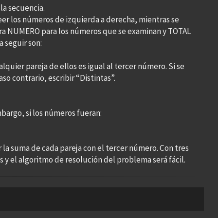
la secuencia.
leer los números de izquierda a derecha, mientras se
labra NUMERO para los números que se examinan y TOTAL
 seguir son:
quier pareja de ellos es igual al tercer número. Si se
so contrario, escribir “Distintas”.
embargo, si los números fueran:
la suma de cada pareja con el tercer número. Con tres
 y el algoritmo de resolución del problema será fácil.