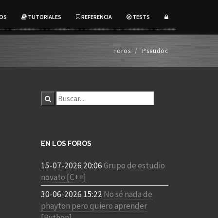
OS
TUTORIALES
REFERENCIA
TESTS
Foros
Pseudoc
EN LOS FOROS
15-07-2026 20:06
Grupo de estudio
novato [C++]
30-06-2026 15:22
No sé nada de
phayton pero quiero aprender
[Python]