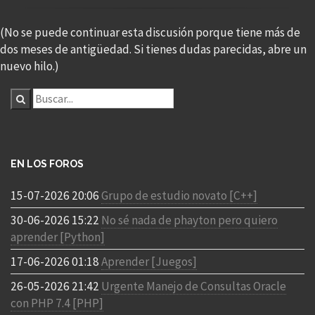
(No se puede continuar esta discusión porque tiene más de
dos meses de antigüedad. Si tienes dudas parecidas, abre un
nuevo hilo.)
EN LOS FOROS
15-07-2026 20:06
Grupo de estudio novato [C++]
30-06-2026 15:22
No sé nada de phayton pero quiero
aprender [Python]
17-06-2026 01:18
Aprender [Juegos]
26-05-2026 21:42
Urgente Manejo de Consultas Oracle
con PHP 7.4 [PHP]