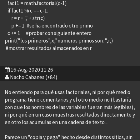
fact1 = math.factorial(c-1)
if fact1 % c == c-1:
r = r + ',' + str(c)
p += 1 #se ha encontrado otro primo
c += 1 #probar con siguiente entero
print("los primeros",x,"numeros primos son: ",r,)
#mostrar resultados almacenados en r
16-Aug-2020 11:26
Nacho Cabanes (+84)
No entiendo para qué usas factoriales, ni por qué medio
programa tiene comentarios y el otro medio no (bastaría
con que los nombres de las variables fueran más legibles),
ni por qué en un caso muestras resultados directamente y
en otro los acumulas en una cadena de texto...
Parece un "copia y pega" hecho desde distintos sitios, sin