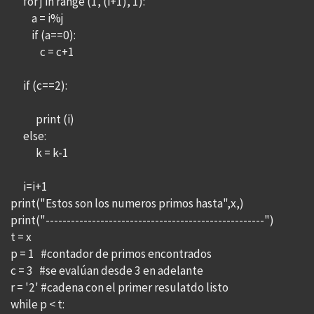
for j in range (1, (i+1), 1):
a = i%j
if (a==0):
c = c+1
if (c==2):
print (i)
else:
k = k-1
i=i+1
print("Estos son los numeros primos hasta",x,)
print("----------------------------------------------------")
t = x
p = 1 #contador de primos encontrados
c = 3 #se evalúan desde 3 en adelante
r = '2' #cadena con el primer resulatdo listo
while p < t: