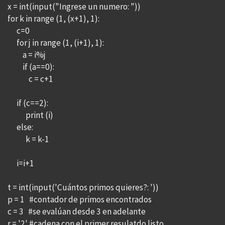
x = int(input("Ingrese un numero: "))
for k in range (1, (x+1), 1):
c=0
for j in range (1, (i+1), 1):
a = i%j
if (a==0):
c = c+1
if (c==2):
print (i)
else:
k = k-1
i=i+1
t = int(input('Cuántos primos quieres?: '))
p = 1 #contador de primos encontrados
c = 3 #se evalúan desde 3 en adelante
r = '2' #cadena con el primer resulatdo listo