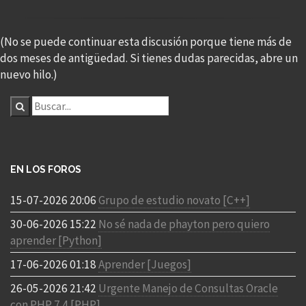
(No se puede continuar esta discusión porque tiene más de
dos meses de antigüedad. Si tienes dudas parecidas, abre un
nuevo hilo.)
EN LOS FOROS
15-07-2026 20:06
Grupo de estudio novato [C++]
30-06-2026 15:22
No sé nada de phayton pero quiero
aprender [Python]
17-06-2026 01:18
Aprender [Juegos]
26-05-2026 21:42
Urgente Manejo de Consultas Oracle
con PHP 7.4 [PHP]