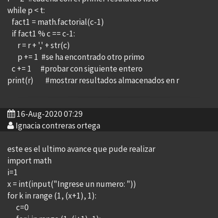
while p < t:
fact1 = math.factorial(c-1)
if fact1 % c == c-1:
r = r + ',' + str(c)
p += 1 #se ha encontrado otro primo
c += 1 #probar con siguiente entero
print(r) #mostrar resultados almacenados en r
16-Aug-2020 07:29
Ignacia contreras ortega
este es el ultimo avance que pude realizar
import math
i=1
x = int(input("Ingrese un numero: "))
for k in range (1, (x+1), 1):
c=0