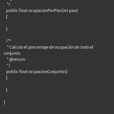
*/
public float ocupacionPorPiso(int piso)
{
}
/**
* Calcula el porcentaje de ocupación de todo el
conjunto
* @return
*/
public float ocupacionConjunto()
{
}
}