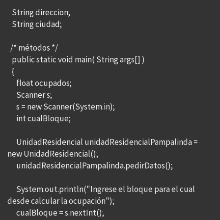
String direccion;
String ciudad;
/* métodos */
public static void main( String args[] )
{
float ocupados;
Scanner s;
s = new Scanner(System.in);
int cualBloque;
UnidadResidencial unidadResidencialPampalinda =
new UnidadResidencial();
unidadResidencialPampalinda.pedirDatos();
System.out.println("Ingrese el bloque para el cual
desde calcular la ocupación");
cualBloque = s.nextInt();