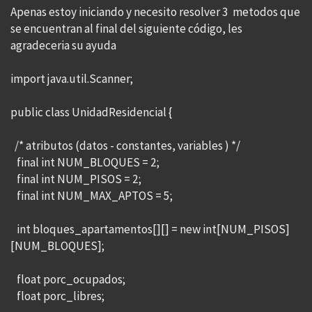
Apenas estoy iniciando y necesito resolver 3 metodos que
se encuentran al final del siguiente código, les
agradeceria su ayuda
import java.util.Scanner;
public class UnidadResidencial {
/* atributos (datos - constantes, variables ) */
final int NUM_BLOQUES = 2;
final int NUM_PISOS = 2;
final int NUM_MAX_APTOS = 5;
int bloques_apartamentos[][] = new int[NUM_PISOS]
[NUM_BLOQUES];
float porc_ocupados;
float porc_libres;