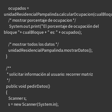
ocupados =
unidadResidencialPampalinda.calcularOcupacion(cualBloq
/* mostrar porcentaje de ocupacion */
System.out.print("El porcentaje de ocupación del
bloque "+ cualBloque + " es: " + ocupados);
/* mostrar todos los datos */
unidadResidencialPampalinda.mostrarDatos();
}
/**
* solicitar información al usuario: recorrer matriz
*/
public void pedirDatos()
{
Scanner s;
s = new Scanner(System.in);