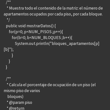
/**
* Muestra todo el contenido de la matriz: el número de
apartamentos ocupados por cada piso, por cada bloque.
*/
public void mostrarDatos() {
for(p=0; p<NUM_PISOS ;p++){
for(b=0; b<NUM_BLOQUES ;b++){
System.out.println("bloques_apartamentos[p]
[b]");
}
}
}
/**
* Calcula el porcentaje de ocupación de un piso (el
mismo piso de varios
bloques)
* @param piso
* @return