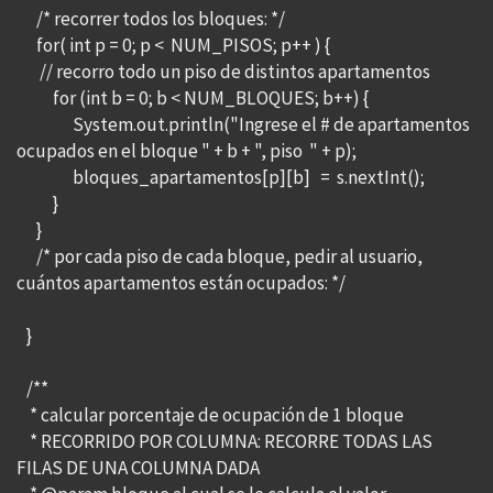
/* recorrer todos los bloques: */
for( int p = 0; p < NUM_PISOS; p++ ) {
// recorro todo un piso de distintos apartamentos
for (int b = 0; b < NUM_BLOQUES; b++) {
System.out.println("Ingrese el # de apartamentos
ocupados en el bloque " + b + ", piso " + p);
bloques_apartamentos[p][b] = s.nextInt();
}
}
/* por cada piso de cada bloque, pedir al usuario,
cuántos apartamentos están ocupados: */
}
/**
* calcular porcentaje de ocupación de 1 bloque
* RECORRIDO POR COLUMNA: RECORRE TODAS LAS
FILAS DE UNA COLUMNA DADA