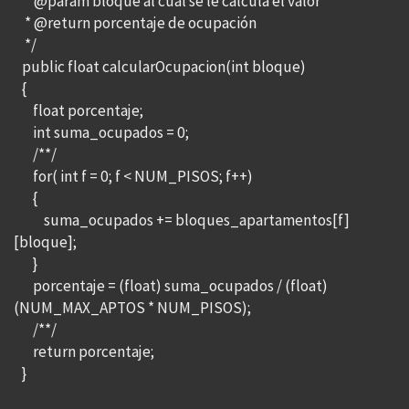
* @param bloque al cual se le calcula el valor
* @return porcentaje de ocupación
*/
public float calcularOcupacion(int bloque)
{
float porcentaje;
int suma_ocupados = 0;
/**/
for( int f = 0; f < NUM_PISOS; f++)
{
suma_ocupados += bloques_apartamentos[f]
[bloque];
}
porcentaje = (float) suma_ocupados / (float)
(NUM_MAX_APTOS * NUM_PISOS);
/**/
return porcentaje;
}