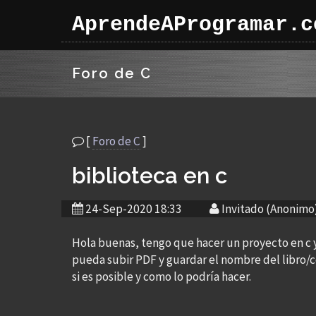
AprendeAProgramar.c
Foro de C
[
Foro de C
]
biblioteca en c
24-Sep-2020 18:33
Invitado (Anonimo
Hola buenas, tengo que hacer un proyecto en c 
pueda subir PDF y guardar el nombre del libro/c
si es posible y como lo podría hacer.