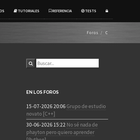
OS
TUTORIALES
REFERENCIA
TESTS
Foros
C
EN LOS FOROS
15-07-2026 20:06
Grupo de estudio
novato [C++]
30-06-2026 15:22
No sé nada de
phayton pero quiero aprender
[Python]