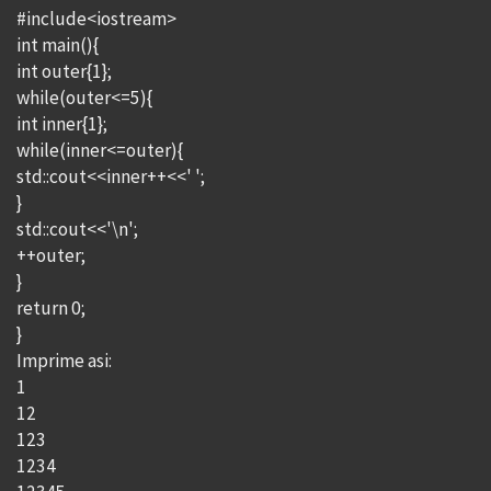
#include<iostream>
int main(){
int outer{1};
while(outer<=5){
int inner{1};
while(inner<=outer){
std::cout<<inner++<<' ';
}
std::cout<<'\n';
++outer;
}
return 0;
}
Imprime asi:
1
12
123
1234