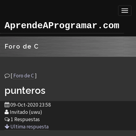
Toggl
naviga
AprendeAProgramar.com
Foro de C
[
Foro de C
]
punteros
09-Oct-2020 23:58
Invitado (uwu)
1 Respuestas
Ultima respuesta