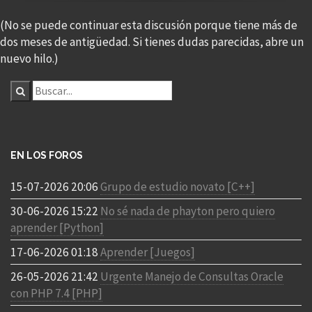
(No se puede continuar esta discusión porque tiene más de
dos meses de antigüedad. Si tienes dudas parecidas, abre un
nuevo hilo.)
EN LOS FOROS
15-07-2026 20:06
Grupo de estudio novato [C++]
30-06-2026 15:22
No sé nada de phayton pero quiero
aprender [Python]
17-06-2026 01:18
Aprender [Juegos]
26-05-2026 21:42
Urgente Manejo de Consultas Oracle
con PHP 7.4 [PHP]