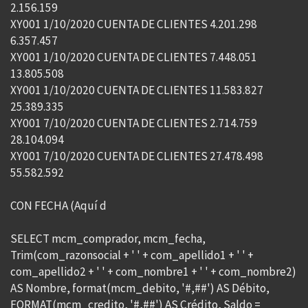
2.156.159
XY001 1/10/2020 CUENTA DE CLIENTES 4.201.298
6.357.457
XY001 1/10/2020 CUENTA DE CLIENTES 7.448.051
13.805.508
XY001 1/10/2020 CUENTA DE CLIENTES 11.583.827
25.389.335
XY001 7/10/2020 CUENTA DE CLIENTES 2.714.759
28.104.094
XY001 7/10/2020 CUENTA DE CLIENTES 27.478.498
55.582.592
CON FECHA (Aquí d
SELECT mcm_comprador, mcm_fecha,
Trim(com_razonsocial + ' ' + com_apellido1 + ' ' +
com_apellido2 + ' ' + com_nombre1 + ' ' + com_nombre2)
AS Nombre, format(mcm_debito, '#,##') AS Débito,
FORMAT(mcm_credito, '#,##') AS Crédito, Saldo =