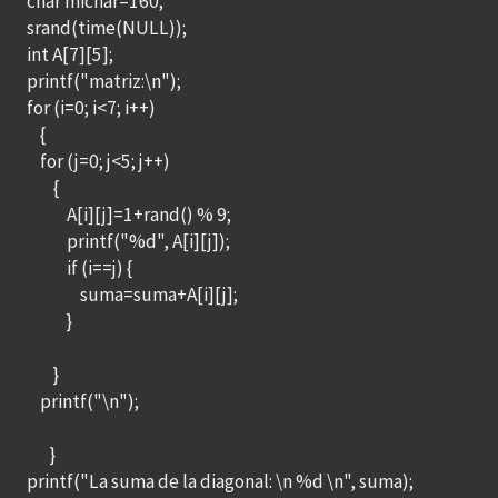
char michar=160;
srand(time(NULL));
int A[7][5];
printf("matriz:\n");
for (i=0; i<7; i++)
{
for (j=0; j<5; j++)
{
A[i][j]=1+rand() % 9;
printf("%d", A[i][j]);
if (i==j) {
suma=suma+A[i][j];
}
}
printf("\n");
}
printf("La suma de la diagonal: \n %d \n", suma);