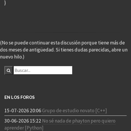
}
(No se puede continuar esta discusión porque tiene más de
dos meses de antigüedad. Si tienes dudas parecidas, abre un
nuevo hilo.)
EN LOS FOROS
15-07-2026 20:06
Grupo de estudio novato [C++]
30-06-2026 15:22
No sé nada de phayton pero quiero
aprender [Python]