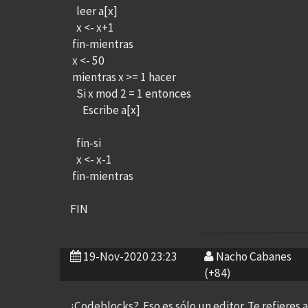
leer a[x]
x <- x+1
fin-mientras
x <- 50
mientras x >= 1 hacer
Si x mod 2 = 1 entonces
Escribe a[x]
fin-si
x <- x-1
fin-mientras
FIN
19-Nov-2020 23:23
Nacho Cabanes
(+84)
¿Codeblocks? Eso es sólo un editor. Te refieres a