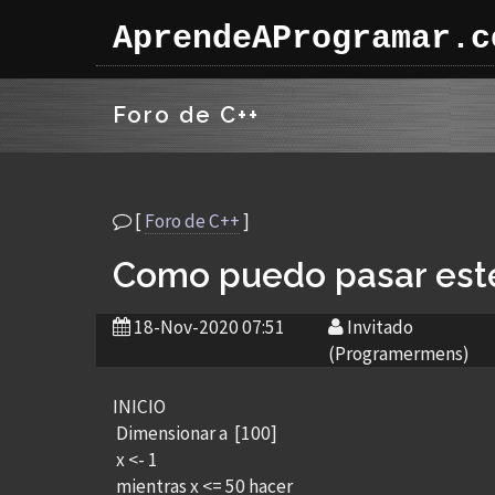
AprendeAProgramar.c
Foro de C++
[
Foro de C++
]
Como puedo pasar est
18-Nov-2020 07:51
Invitado
(Programermens)
INICIO
Dimensionar a [100]
x <- 1
mientras x <= 50 hacer