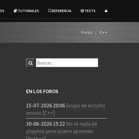
OS
TUTORIALES
REFERENCIA
TESTS
Foros
C++
EN LOS FOROS
15-07-2026 20:06
Grupo de estudio
novato [C++]
30-06-2026 15:22
No sé nada de
phayton pero quiero aprender
[Python]