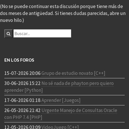
(No se puede continuar esta discusión porque tiene más de
dos meses de antigüedad. Si tienes dudas parecidas, abre un
nuevo hilo.)
EN LOS FOROS
15-07-2026 20:06
Grupo de estudio novato [C++]
30-06-2026 15:22
No sé nada de phayton pero quiero
aprender [Python]
17-06-2026 01:18
Aprender [Juegos]
26-05-2026 21:42
Urgente Manejo de Consultas Oracle
con PHP 7.4 [PHP]
12-05-2026 03:09
VideoJuego [C++]