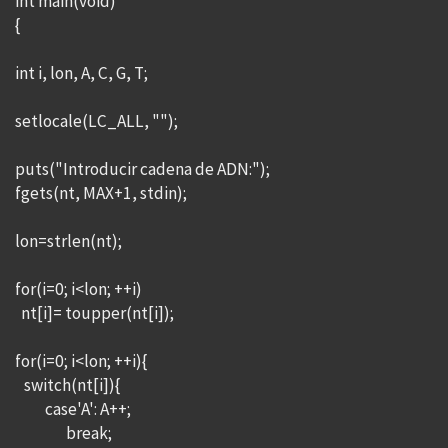
int main(void)
{
int i, lon, A, C, G, T;
setlocale(LC_ALL, "");
puts("Introducir cadena de ADN:");
fgets(nt, MAX+1, stdin);
lon=strlen(nt);
for(i=0; i<lon; ++i)
nt[i]= toupper(nt[i]);
for(i=0; i<lon; ++i){
switch(nt[i]){
case'A': A++;
break;