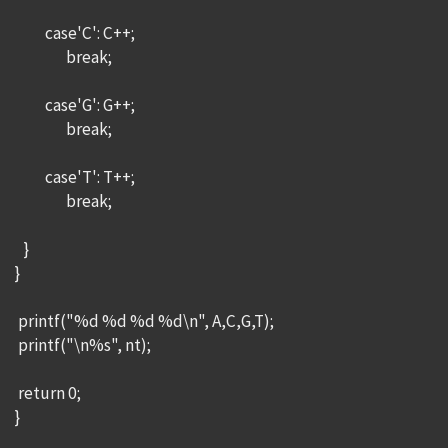
case'C': C++;
break;
case'G': G++;
break;
case'T': T++;
break;
}
}
printf("%d %d %d %d\n", A,C,G,T);
printf("\n%s", nt);
return 0;
}