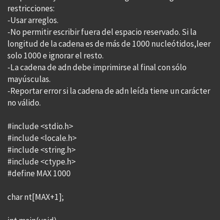
restricciones:
-Usar arreglos.
-No permitir escribir fuera del espacio reservado. Si la
longitud de la cadena es de más de 1000 nucleótidos,leer
solo 1000 e ignorar el resto.
-La cadena de adn debe imprimirse al final con sólo
mayúsculas.
-Reportar error si la cadena de adn leída tiene un carácter
no válido.
#include <stdio.h>
#include <locale.h>
#include <string.h>
#include <ctype.h>
#define MAX 1000
char nt[MAX+1];