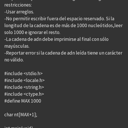
restricciones:
-Usar arreglos.
-No permitir escribir fuera del espacio reservado. Si la
longitud de la cadena es de más de 1000 nucleótidos,leer
solo 1000 e ignorar el resto.
-La cadena de adn debe imprimirse al final con sólo
mayúsculas.
-Reportar error si la cadena de adn leída tiene un carácter
no válido.
#include <stdio.h>
#include <locale.h>
#include <string.h>
#include <ctype.h>
#define MAX 1000
char nt[MAX+1];