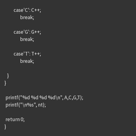
case'C': C++;
break;
case'G': G++;
break;
case'T': T++;
break;
}
}
printf("%d %d %d %d\n", A,C,G,T);
printf("\n%s", nt);
return 0;
}