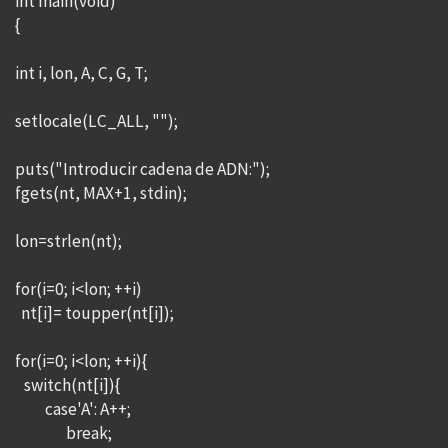
int main(void)
{
int i, lon, A, C, G, T;
setlocale(LC_ALL, "");
puts("Introducir cadena de ADN:");
fgets(nt, MAX+1, stdin);
lon=strlen(nt);
for(i=0; i<lon; ++i)
nt[i]= toupper(nt[i]);
for(i=0; i<lon; ++i){
switch(nt[i]){
case'A': A++;
break;