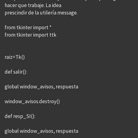
hacer que trabaje. La idea
prescindir de la utilería message.
from tkinter import *
from tkinter import ttk
raiz=Tk()
def salir():
global window_avisos, respuesta
window_avisos.destroy()
def resp_SI():
global window_avisos, respuesta