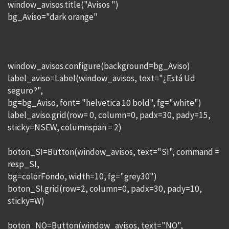
window_avisos.title("Avisos ")
bg_Aviso="dark orange"
window_avisos.configure(background=bg_Aviso)
label_aviso=Label(window_avisos, text="¿Está Ud
seguro?",
bg=bg_Aviso, font= "helvetica 10 bold", fg="white")
label_aviso.grid(row= 0, column=0, padx=30, pady=15,
sticky=NSEW, columnspan = 2)
boton_SI=Button(window_avisos, text="SI", command =
resp_SI,
bg=colorFondo, width=10, fg="grey30")
boton_SI.grid(row=2, column=0, padx=30, pady=10,
sticky=W)
boton_NO=Button(window_avisos, text="NO",