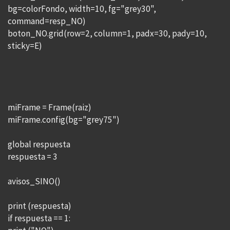
bg=colorFondo, width=10, fg="grey30",
command=resp_NO)
boton_NO.grid(row=2, column=1, padx=30, pady=10,
sticky=E)
miFrame = Frame(raiz)
miFrame.config(bg="grey75")
global respuesta
respuesta = 3
avisos_SINO()
print (respuesta)
if respuesta == 1: