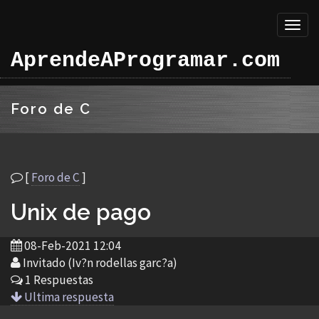
Toggl
naviga
AprendeAProgramar.com
Foro de C
[
Foro de C
]
Unix de pago
08-Feb-2021 12:04
Invitado (Iv?n rodellas garc?a)
1 Respuestas
Ultima respuesta