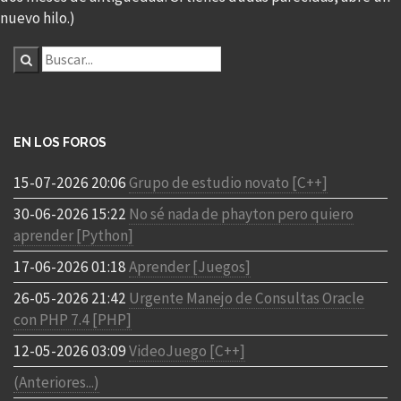
nuevo hilo.)
EN LOS FOROS
15-07-2026 20:06
Grupo de estudio novato [C++]
30-06-2026 15:22
No sé nada de phayton pero quiero
aprender [Python]
17-06-2026 01:18
Aprender [Juegos]
26-05-2026 21:42
Urgente Manejo de Consultas Oracle
con PHP 7.4 [PHP]
12-05-2026 03:09
VideoJuego [C++]
(Anteriores...)