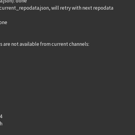
.json): done
current_repodata.json, will retry with next repodata
done
are not available from current channels:
64
ch