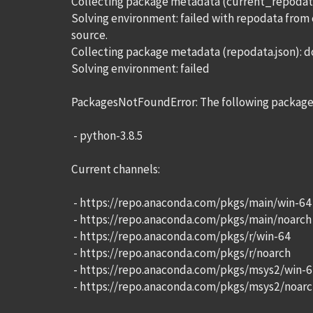
Collecting package metadata (current_repodata
Solving environment: failed with repodata from 
source.
Collecting package metadata (repodata.json): 
Solving environment: failed
PackagesNotFoundError: The following packages 
- python-3.8.5
Current channels:
- https://repo.anaconda.com/pkgs/main/win-64
- https://repo.anaconda.com/pkgs/main/noarch
- https://repo.anaconda.com/pkgs/r/win-64
- https://repo.anaconda.com/pkgs/r/noarch
- https://repo.anaconda.com/pkgs/msys2/win-
- https://repo.anaconda.com/pkgs/msys2/noar