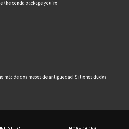
ide the conda package you're
ne más de dos meses de antigüedad. Si tienes dudas
DEL SITIO
NOVEDADES