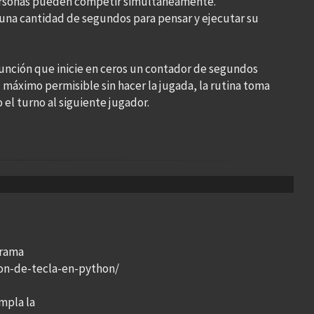
personas pueden competir simultáneamente.
 una cantidad de segundos para pensar y ejecutar su
nción que inicie en ceros un contador de segundos
l máximo permisible sin hacer la jugada, la rutina toma
 el turno al siguiente jugador.
grama
on-de-tecla-en-python/
mpla la