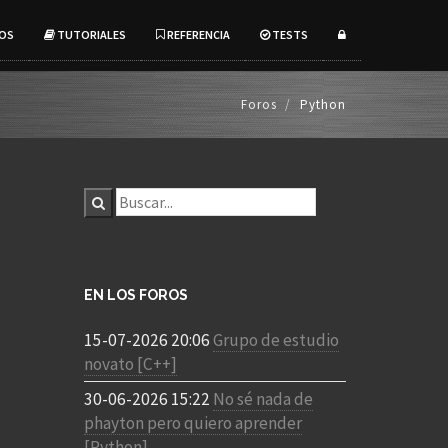
OS
TUTORIALES
REFERENCIA
TESTS
Foros
Python
EN LOS FOROS
15-07-2026 20:06
Grupo de estudio
novato [C++]
30-06-2026 15:22
No sé nada de
phayton pero quiero aprender
[Python]