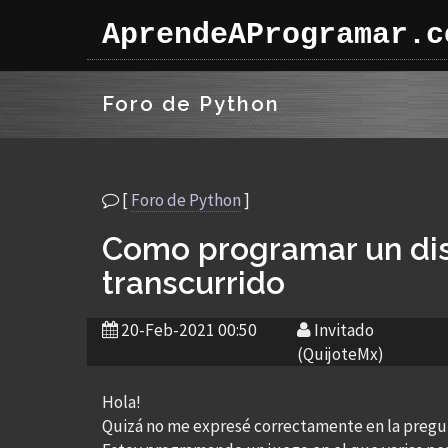
AprendeAProgramar.c
Foro de Python
[
Foro de Python
]
Como programar un di
transcurrido
20-Feb-2021 00:50
Invitado
(QuijoteMx)
Hola!
Quizá no me expresé correctamente en la pregunt