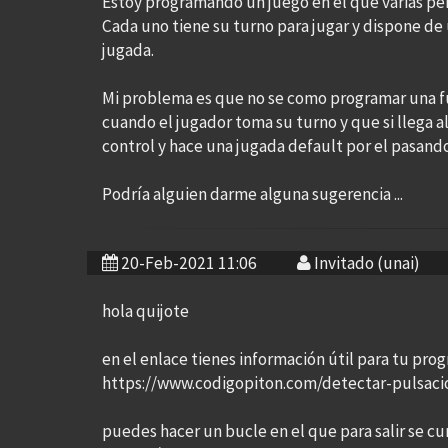
Estoy programando un juego en el que varias 
Cada uno tiene su turno para jugar y dispone de
jugada.
Mi problema es que no se como programar una fu
cuando el jugador toma su turno y que si llega a
control y hace una jugada default por el pasando
Podría alguien darme alguna sugerencia ...
20-Feb-2021 11:06
Invitado (unai)
hola quijote
en el enlace tienes información útil para tu pro
https://www.codigopiton.com/detectar-pulsaci
puedes hacer un bucle en el que para salir se cu