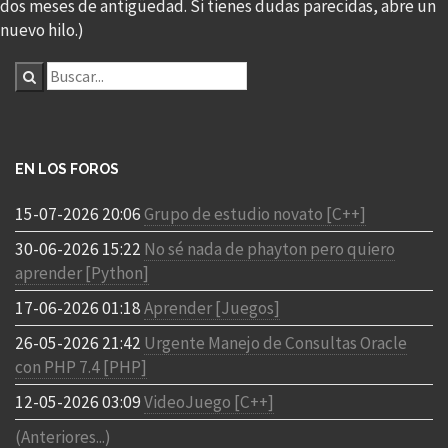
dos meses de antigüedad. Si tienes dudas parecidas, abre un
nuevo hilo.)
EN LOS FOROS
15-07-2026 20:06
Grupo de estudio novato [C++]
30-06-2026 15:22
No sé nada de phayton pero quiero
aprender [Python]
17-06-2026 01:18
Aprender [Juegos]
26-05-2026 21:42
Urgente Manejo de Consultas Oracle
con PHP 7.4 [PHP]
12-05-2026 03:09
VideoJuego [C++]
(Anteriores...)