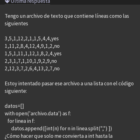
Ultima respuesta
Tengo un archivo de texto que contiene líneas como las
siguientes
3,5,1,12,2,1,1,5,4,4,yes
1,11,2,8,4,12,4,9,1,2,no
1,5,1,11,1,12,1,8,2,4,yes
2,3,1,7,1,10,1,9,2,9,no
2,12,3,7,2,6,4,13,2,7,no
Estoy intentado pasar ese archivo a una lista con el código
siguiente:
datos=[]
with open('archivo.data') as f:
for linea in f:
datos.append([int(n) for n in linea.split(",") ])
¿Cómo hacer que solo me convierta a int hasta la