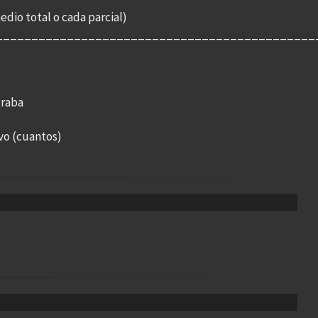
dio total o cada parcial)
_____________________________________________
graba
ivo (cuantos)