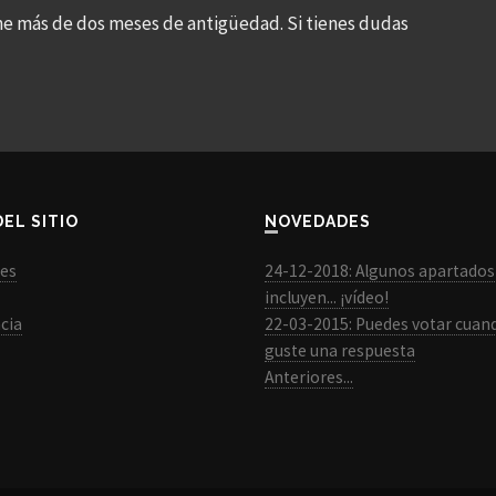
ne más de dos meses de antigüedad. Si tienes dudas
DEL SITIO
NOVEDADES
les
24-12-2018: Algunos apartados
incluyen... ¡vídeo!
cia
22-03-2015: Puedes votar cuan
guste una respuesta
Anteriores...