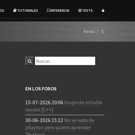
OS
TUTORIALES
REFERENCIA
TESTS
Foros
C
EN LOS FOROS
15-07-2026 20:06
Grupo de estudio
novato [C++]
30-06-2026 15:22
No sé nada de
phayton pero quiero aprender
[Python]