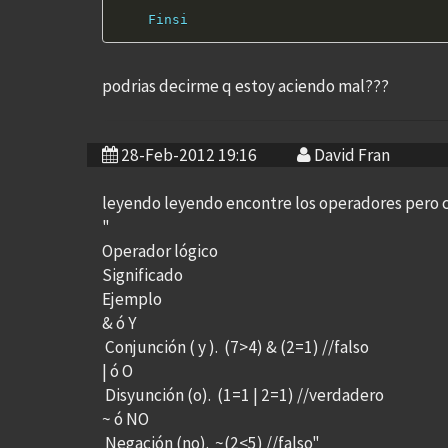
Finsi
podrias decirme q estoy aciendo mal???
28-Feb-2012 19:16
David Fran
leyendo leyendo encontre los operadores pero c
"
Operador lógico
Significado
Ejemplo
& ó Y
Conjunción ( y ). (7>4) & (2=1) //falso
| ó O
Disyunción (o). (1=1 | 2=1) //verdadero
~ ó NO
Negación (no). ~(2<5) //falso"