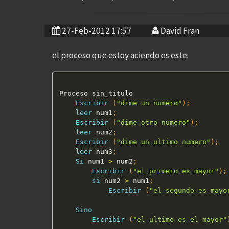
27-Feb-2012 17:57
David Fran
el proceso que estoy aciendo es este:
Proceso sin_titulo

Escribir
(
"dime un numero"
)
;
leer
 num1
;
Escribir
(
"dime otro numero"
)
;
leer
 num2
;
Escribir
(
"dime un ultimo numero"
)
;
leer
 num3
;
Si
 num1 
>
 num2
;
Escribir
(
"el primero es mayor"
)
;
si
 num2 
>
 num1
;
Escribir
(
"el segundo es mayo
Sino
Escribir
(
"el ultimo es el mayor"