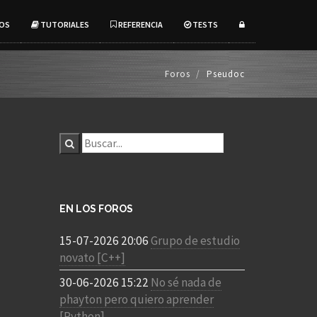
OS
TUTORIALES
REFERENCIA
TESTS
Foros
Pseudoc
EN LOS FOROS
15-07-2026 20:06
Grupo de estudio
novato [C++]
30-06-2026 15:22
No sé nada de
phayton pero quiero aprender
[Python]