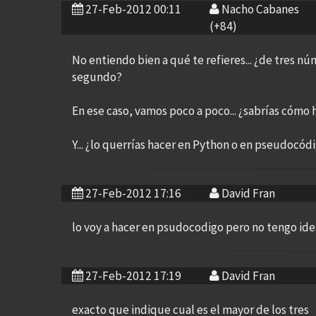
27-Feb-2012 00:11
Nacho Cabanes
(+84)
No entiendo bien a qué te refieres... ¿de tres n
segundo?
En ese caso, vamos poco a poco... ¿sabrías cómo h
Y... ¿lo querrías hacer en Python o en pseudocód
27-Feb-2012 17:16
David Fran
lo voy a hacer en psudocodigo pero no tengo id
27-Feb-2012 17:19
David Fran
exacto que indique cual es el mayor de los tres