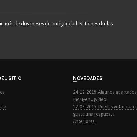
ne más de dos meses de antigüedad. Si tienes dudas
DEL SITIO
NOVEDADES
les
24-12-2018: Algunos apartados
incluyen... ¡vídeo!
cia
22-03-2015: Puedes votar cuan
guste una respuesta
Anteriores...