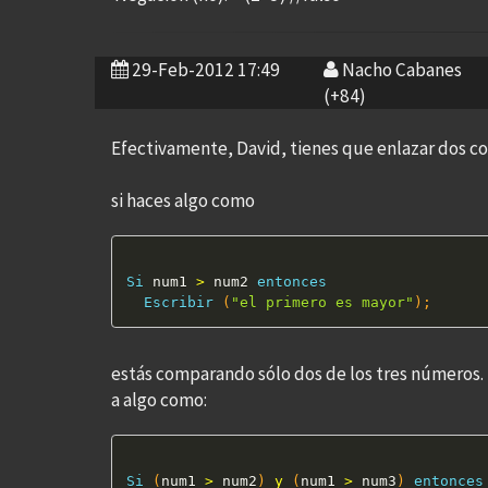
29-Feb-2012 17:49
Nacho Cabanes
(+84)
Efectivamente, David, tienes que enlazar dos co
si haces algo como
Si
 num1 
>
 num2 
entonces
Escribir
(
"el primero es mayor"
)
;
estás comparando sólo dos de los tres números. P
a algo como:
Si
(
num1 
>
 num2
)
y
(
num1 
>
 num3
)
entonces