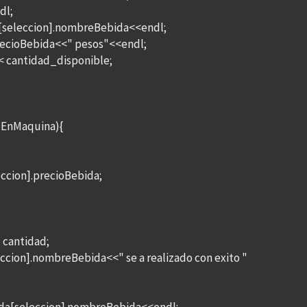
dl;
[seleccion].nombreBebida<<endl;
recioBebida<<" pesos"<<endl;
< cantidad_disponible;
dEnMaquina){
cion].precioBebida;
cantidad;
ion].nombreBebida<<" se a realizado con exito "