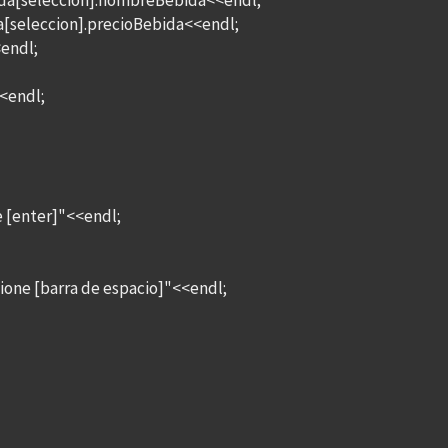
da[seleccion].nombreBebida<<endl;
[seleccion].precioBebida<<endl;
endl;
<endl;
[enter]"<<endl;
ne [barra de espacio]"<<endl;