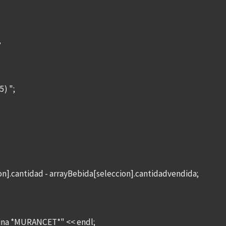
;
5) ";
n].cantidad - arrayBebida[seleccion].cantidadvendida;
ina *MURANCET*" << endl;