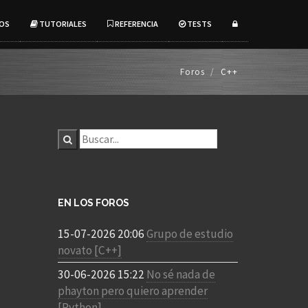
OS
TUTORIALES
REFERENCIA
TESTS
Foros
C++
EN LOS FOROS
15-07-2026 20:06
Grupo de estudio
novato [C++]
30-06-2026 15:22
No sé nada de
phayton pero quiero aprender
[Python]