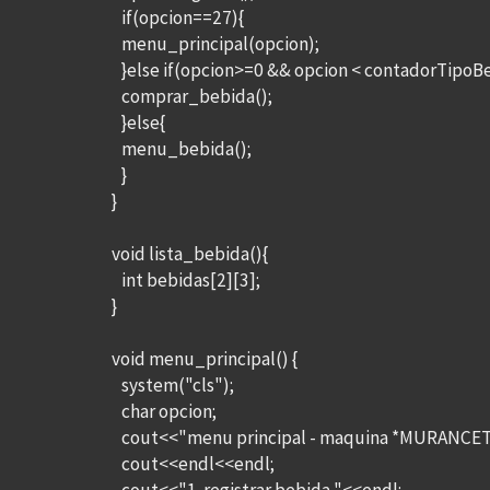
if(opcion==27){
menu_principal(opcion);
}else if(opcion>=0 && opcion < contadorTipoBe
comprar_bebida();
}else{
menu_bebida();
}
}
void lista_bebida(){
int bebidas[2][3];
}
void menu_principal() {
system("cls");
char opcion;
cout<<"menu principal - maquina *MURANCET*
cout<<endl<<endl;