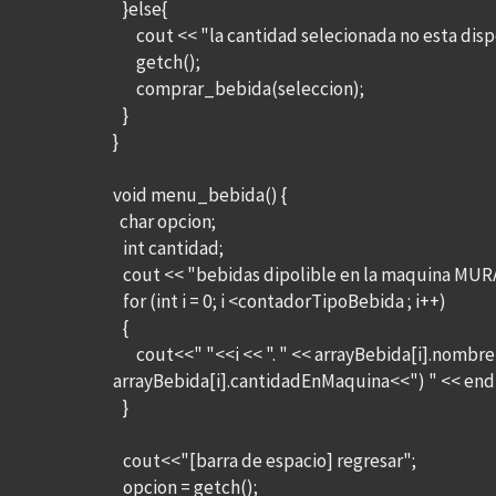
}else{
cout << "la cantidad selecionada no esta dispo
getch();
comprar_bebida(seleccion);
}
}
void menu_bebida() {
char opcion;
int cantidad;
cout << "bebidas dipolible en la maquina MU
for (int i = 0; i <contadorTipoBebida ; i++)
{
cout<<" "<<i << ". " << arrayBebida[i].nombreBe
arrayBebida[i].cantidadEnMaquina<<") " << end
}
cout<<"[barra de espacio] regresar";
opcion = getch();