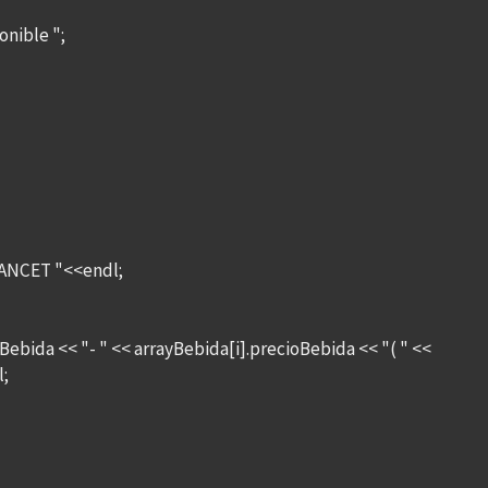
nible ";
RANCET "<<endl;
bida << "- " << arrayBebida[i].precioBebida << "( " <<
l;