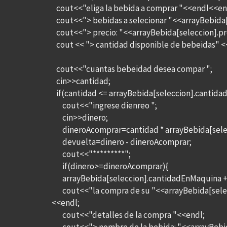
cout<<"eliga la bebida a comprar "<<endl<<en
cout<<"> bebidas a selecionar "<<arrayBebida
cout<<"> precio: "<<arrayBebida[seleccion].p
cout << "> cantidad disponible de bebeidas" <
cout<<"cuantas bebeidad desea compar ";
cin>>cantidad;
if(cantidad <= arrayBebida[seleccion].cantida
cout<<"ingrese dienreo ";
cin>>dinero;
dineroAcomprar=cantidad * arrayBebida[selec
devuelta=dinero - dineroAcomprar;
cout<<"*********";
if(dinero>=dineroAcomprar){
arrayBebida[seleccion].cantidadEnMaquina + 
cout<<"la compra de su "<<arrayBebida[selecc
<<endl;
cout<<"detalles de la compra "<<endl;