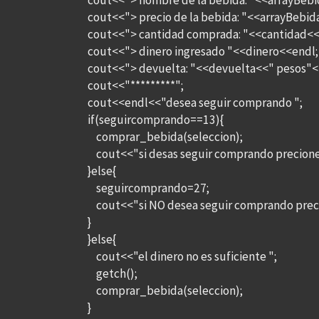
cout<<"> nombre de la bebida: "<<arrayBebi
cout<<"> precio de la bebida: "<<arrayBebida
cout<<"> cantidad comprada: "<<cantidad<<
cout<<"> dinero ingresado "<<dinero<<endl;
cout<<"> devuelta: "<<devuelta<<" pesos"<
cout<<"*********";
cout<<endl<<"desea seguir comprando ";
if(seguircomprando==13){
comprar_bebida(seleccion);
cout<<"si desas seguir comprando precione 
}else{
seguircomprando=27;
cout<<"si NO desea seguir comprando precio
}
}else{
cout<<"el dinero no es suficiente ";
getch();
comprar_bebida(seleccion);
}