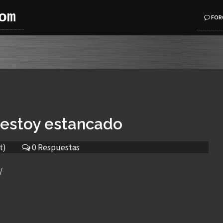
om
FOR
 estoy estancado
t)
0 Respuestas
/