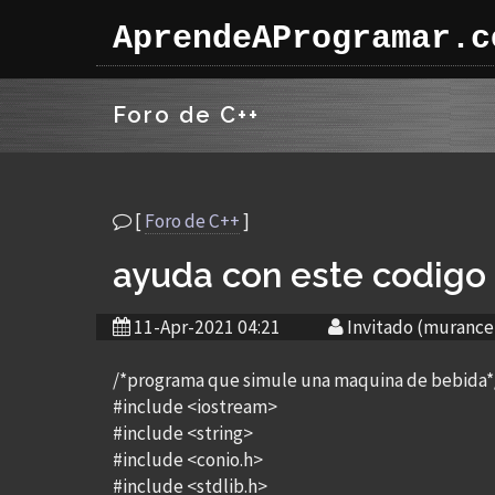
AprendeAProgramar.c
Foro de C++
[
Foro de C++
]
ayuda con este codigo
11-Apr-2021 04:21
Invitado (murance
/*programa que simule una maquina de bebida*
#include <iostream>
#include <string>
#include <conio.h>
#include <stdlib.h>