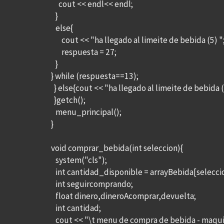
cout << endl<< endl;
}
else{
cout << "ha llegado al limeite de bebida (5) "
respuesta = 27;
}
} while (respuesta==13);
} else{cout << "ha llegado al limeite de bebida (
}getch();
menu_principal();
}
void comprar_bebida(int seleccion){
system("cls");
int cantidad_disponible = arrayBebida[seleccio
int seguircomprando;
float dinero,dineroAcomprar,devuelta;
int cantidad;
cout << "\t menu de compra de bebida - maqu