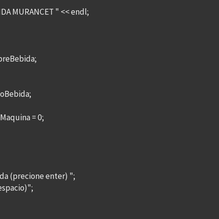
DA MURANCET " << endl;
breBebida;
ioBebida;
Maquina = 0;
 (precione enter) ";
espacio)";