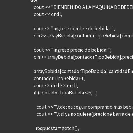
do{
cout << "BIENBENIDO A LA MAQUINA DE BEBEI
cout << endl;
cout << "ingrese nombre de bebida: ";
cin >> arrayBebida[contadorTipoBebida].nom
cout << "ingrese precio de bebida: ";
cin >> arrayBebida[contadorTipoBebida].prec
arrayBebida[contadorTipoBebida].cantidadEn
contadorTipoBebida++;
cout << endl<< endl;
if (contadorTipoBebida < 6) {
cout << "\tdesea seguir comprando mas bebida
cout << "\t si ya no quiere(precione barra de 
respuesta = getch();