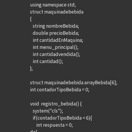
using namespace std;
struct maquinadebebida
{
string nombreBebida;
double precioBebida;
int cantidadEnMaquina;
int menu_principal();
int cantidadvendida();
int cantidad();
};
struct maquinadebebida arrayBebida[6];
int contadorTipoBebida = 0;
void registro_bebida() {
system("cls");
if(contadorTipoBebida < 6){
int respuesta = 0;