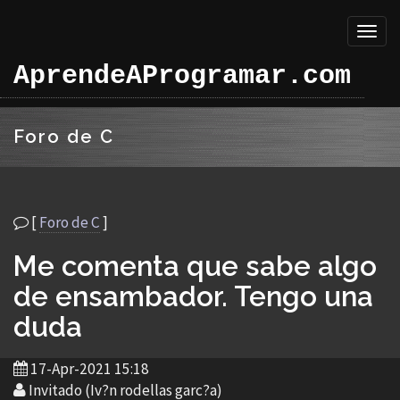
Toggl
naviga
AprendeAProgramar.com
Foro de C
[
Foro de C
]
Me comenta que sabe algo
de ensambador. Tengo una
duda
17-Apr-2021 15:18
Invitado (Iv?n rodellas garc?a)