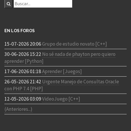
EN LOS FOROS
15-07-2026 20:06
Grupo de estudio novato [C++]
30-06-2026 15:22
No sé nada de phayton pero quiero
aprender [Python]
17-06-2026 01:18
Aprender [Juegos]
26-05-2026 21:42
Urgente Manejo de Consultas Oracle
con PHP 7.4 [PHP]
12-05-2026 03:09
VideoJuego [C++]
(Anteriores...)