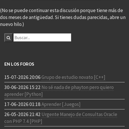
(No se puede continuar esta discusión porque tiene más de
dos meses de antigüedad. Si tienes dudas parecidas, abre un
nuevo hilo.)
EN LOS FOROS
15-07-2026 20:06
Grupo de estudio novato [C++]
30-06-2026 15:22
No sé nada de phayton pero quiero
aprender [Python]
17-06-2026 01:18
Aprender [Juegos]
26-05-2026 21:42
Urgente Manejo de Consultas Oracle
con PHP 7.4 [PHP]