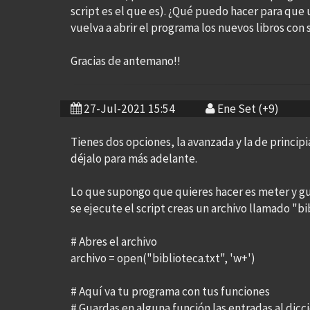
script es el que es). ¿Qué puedo hacer para que
vuelva a abrir el programa los nuevos libros co
Gracias de antemano!!
27-Jul-2021 15:54
Ene Set (+9)
Tienes dos opciones, la avanzada y la de princip
déjalo para más adelante.
Lo que supongo que quieres hacer es meter y gua
se ejecute el script creas un archivo llamado "bi
# Abres el archivo
archivo = open("biblioteca.txt", 'w+')
# Aquí va tu programa con tus funciones
# Guardas en alguna función las entradas al dicc