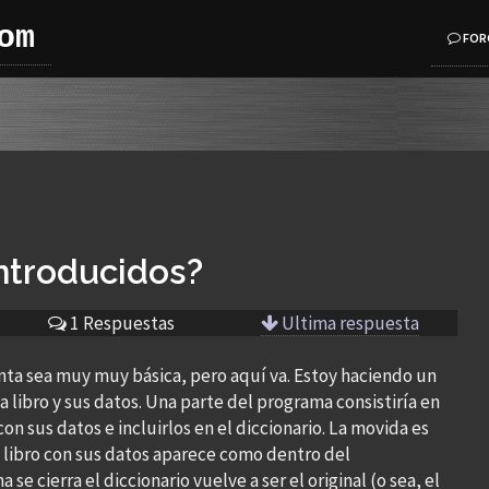
om
FOR
ntroducidos?
1 Respuestas
Ultima respuesta
ta sea muy muy básica, pero aquí va. Estoy haciendo un
libro y sus datos. Una parte del programa consistiría en
on sus datos e incluirlos en el diccionario. La movida es
 libro con sus datos aparece como dentro del
e cierra el diccionario vuelve a ser el original (o sea, el