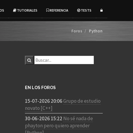
OS
TUTORIALES
REFERENCIA
TESTS
Foros
Python
EN LOS FOROS
15-07-2026 20:06
Grupo de estudio
novato [C++]
30-06-2026 15:22
No sé nada de
phayton pero quiero aprender
[Python]