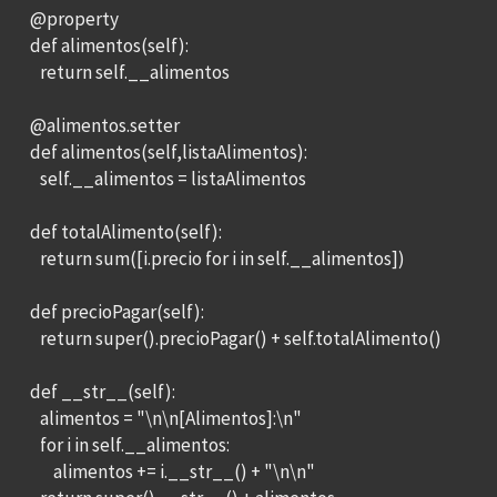
@property
def alimentos(self):
return self.__alimentos
@alimentos.setter
def alimentos(self,listaAlimentos):
self.__alimentos = listaAlimentos
def totalAlimento(self):
return sum([i.precio for i in self.__alimentos])
def precioPagar(self):
return super().precioPagar() + self.totalAlimento()
def __str__(self):
alimentos = "\n\n[Alimentos]:\n"
for i in self.__alimentos:
alimentos += i.__str__() + "\n\n"