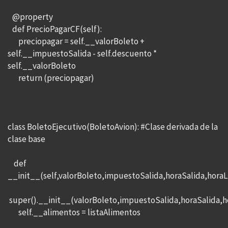
@property
def PrecioPagarCF(self):
preciopagar = self.__valorBoleto +
self.__impuestoSalida - self.descuento *
self.__valorBoleto
return (preciopagar)
class BoletoEjecutivo(BoletoAvion): #Clase derivada de la
clase base
def
__init__(self,valorBoleto,impuestoSalida,horaSalida,horaL
super().__init__(valorBoleto,impuestoSalida,horaSalida,h
self.__alimentos = listaAlimentos