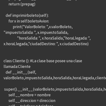
return (prepag)
def imprimirboleto(self):
for x in self.boletoAvion:
print("ValorBoleto: ",x.valorBoleto,
"impuestoSalida: ", x.impuestoSalida,
"horaSalida: ", x.horaSalida,"horaLlegada: ",
x.horaLlegada,"ciudadDestino: ", x.ciudadDestino)
class Cliente (): #La clase base posee una clase
llamada:Cliente
def __init__(self,
valorBoleto,impuestoSalida,horaSalida,horaLlegada,client
super().__init__(valorBoleto,impuestoSalida,horaSalida,h
self.__nombre = nombre
self.__direccion = direccion