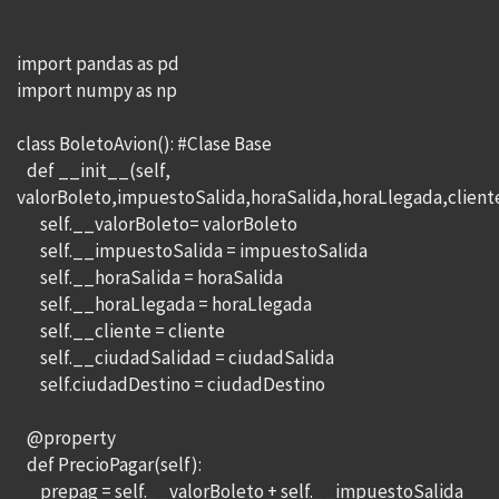
import pandas as pd
import numpy as np
class BoletoAvion(): #Clase Base
def __init__(self,
valorBoleto,impuestoSalida,horaSalida,horaLlegada,client
self.__valorBoleto= valorBoleto
self.__impuestoSalida = impuestoSalida
self.__horaSalida = horaSalida
self.__horaLlegada = horaLlegada
self.__cliente = cliente
self.__ciudadSalidad = ciudadSalida
self.ciudadDestino = ciudadDestino
@property
def PrecioPagar(self):
prepag = self.__valorBoleto + self.__impuestoSalida