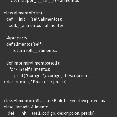
return super().__str__() + alimentos
class AlimentoExtra():
def __init__(self, alimentos):
self.__alimentos = alimentos
@property
def alimentos(self):
return self.__alimentos
def imprimirAlimentos(self):
for x in self.alimentos:
print("Codigo: ",x.codigo, "Descripcion: ",
x.descripcion, "Precio: ", x.precio)
class Alimento(): #La clase Bioleto ejecutivo posee una
clase llamada: Alimento
def __init__(self, codigo, descripcion, precio):