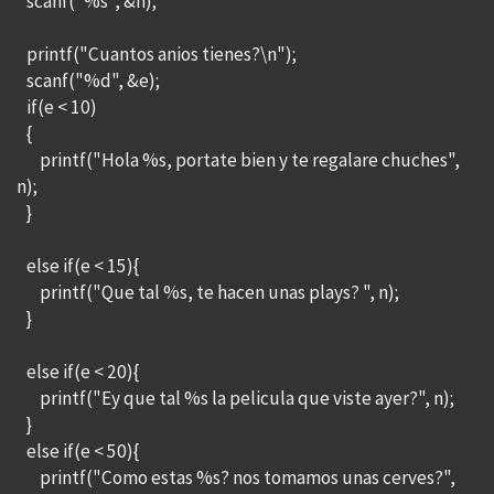
scanf("%s", &n);
printf("Cuantos anios tienes?\n");
scanf("%d", &e);
if(e < 10)
{
printf("Hola %s, portate bien y te regalare chuches",
n);
}
else if(e < 15){
printf("Que tal %s, te hacen unas plays? ", n);
}
else if(e < 20){
printf("Ey que tal %s la pelicula que viste ayer?", n);
}
else if(e < 50){
printf("Como estas %s? nos tomamos unas cerves?",