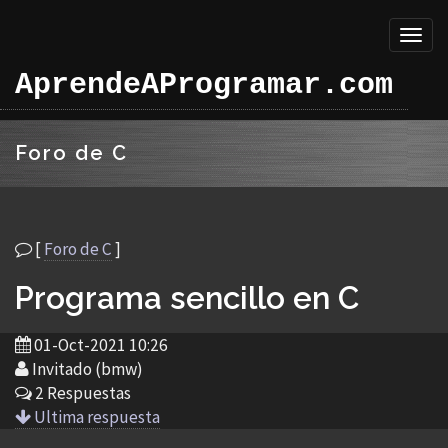
Toggl
naviga
AprendeAProgramar.com
Foro de C
[
Foro de C
]
Programa sencillo en C
01-Oct-2021 10:26
Invitado (bmw)
2 Respuestas
Ultima respuesta