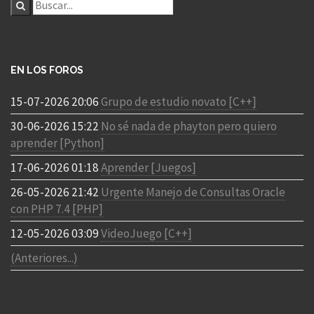
EN LOS FOROS
15-07-2026 20:06
Grupo de estudio novato [C++]
30-06-2026 15:22
No sé nada de phayton pero quiero
aprender [Python]
17-06-2026 01:18
Aprender [Juegos]
26-05-2026 21:42
Urgente Manejo de Consultas Oracle
con PHP 7.4 [PHP]
12-05-2026 03:09
VideoJuego [C++]
(Anteriores...)