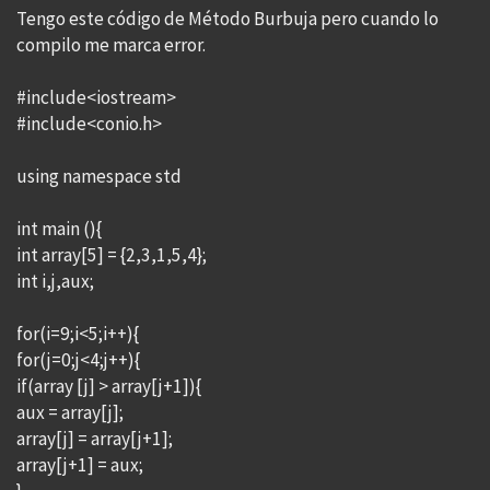
Tengo este código de Método Burbuja pero cuando lo
compilo me marca error.
#include<iostream>
#include<conio.h>
using namespace std
int main (){
int array[5] = {2,3,1,5,4};
int i,j,aux;
for(i=9;i<5;i++){
for(j=0;j<4;j++){
if(array [j] > array[j+1]){
aux = array[j];
array[j] = array[j+1];
array[j+1] = aux;