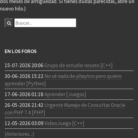
dos meses de antigüedad. Si tienes dudas parecidas, abre un
nuevo hilo.)
EN LOS FOROS
15-07-2026 20:06
Grupo de estudio novato [C++]
30-06-2026 15:22
No sé nada de phayton pero quiero
aprender [Python]
17-06-2026 01:18
Aprender [Juegos]
26-05-2026 21:42
Urgente Manejo de Consultas Oracle
con PHP 7.4 [PHP]
12-05-2026 03:09
VideoJuego [C++]
(Anteriores...)