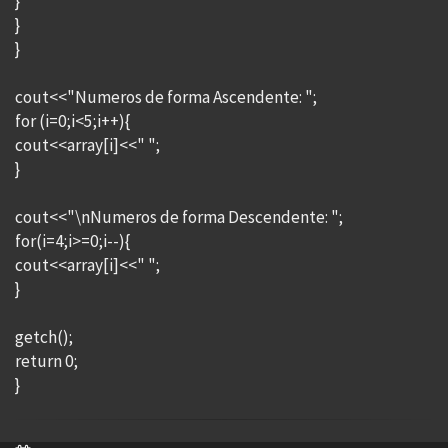
}
}
}
cout<<"Numeros de forma Ascendente: ";
for (i=0;i<5;i++){
cout<<array[i]<<" ";
}
cout<<"\nNumeros de forma Descendente: ";
for(i=4;i>=0;i--){
cout<<array[i]<<" ";
}
getch();
return 0;
}