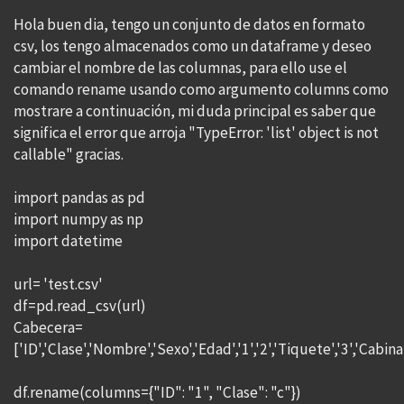
Hola buen dia, tengo un conjunto de datos en formato
csv, los tengo almacenados como un dataframe y deseo
cambiar el nombre de las columnas, para ello use el
comando rename usando como argumento columns como
mostrare a continuación, mi duda principal es saber que
significa el error que arroja "TypeError: 'list' object is not
callable" gracias.
import pandas as pd
import numpy as np
import datetime
url= 'test.csv'
df=pd.read_csv(url)
Cabecera=
['ID','Clase','Nombre','Sexo','Edad','1','2','Tiquete','3','Cabi
df.rename(columns={"ID": "1", "Clase": "c"})