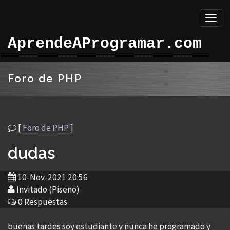
Toggl
naviga
AprendeAProgramar.com
Foro de PHP
[
Foro de PHP
]
dudas
10-Nov-2021 20:56
Invitado (Piseno)
0 Respuestas
buenas tardes soy estudiante y nunca he programado y