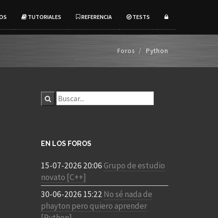
OS
TUTORIALES
REFERENCIA
TESTS
Foros
Python
EN LOS FOROS
15-07-2026 20:06
Grupo de estudio
novato [C++]
30-06-2026 15:22
No sé nada de
phayton pero quiero aprender
[Python]