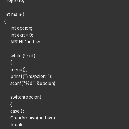
} registro;
int main()
{
int opcion;
int exit = 0;
ARCHI *archivo;
while (!exit)
{
menu();
printf("\nOpcion: ");
scanf("%d", &opcion);
switch(opcion)
{
case 1:
CrearArchivo(archivo);
break;