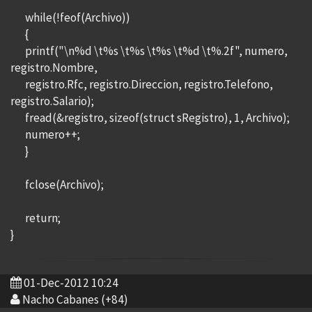
while(!feof(Archivo))
{
printf("\n%d \t%s \t%s \t%s \t%d \t%.2f", numero,
registro.Nombre,
registro.Rfc, registro.Direccion, registro.Telefono,
registro.Salario);
fread(&registro, sizeof(struct sRegistro), 1, Archivo);
numero++;
}
fclose(Archivo);
return;
}
01-Dec-2012 10:24
Nacho Cabanes (+84)