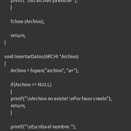
printf("\nEl archivo ya existe!");
}
fclose (Archivo);
return;
}
void InsertarDatos(ARCHI *Archivo)
{
Archivo = fopen("archivo", "a+");
if(Archivo == NULL)
{
printf("\nArchivo no existe! \nPor favor creelo");
return;
}
printf("\nEscriba el nombre: ");