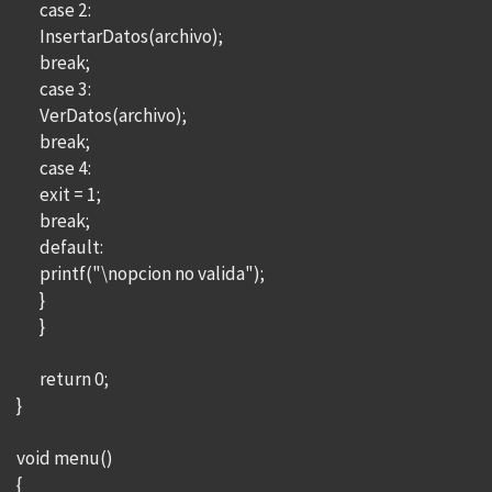
case 2:
InsertarDatos(archivo);
break;
case 3:
VerDatos(archivo);
break;
case 4:
exit = 1;
break;
default:
printf("\nopcion no valida");
}
}
return 0;
}
void menu()
{