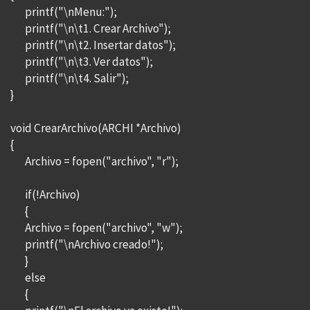
printf("\nMenu:");
printf("\n\t1. Crear Archivo");
printf("\n\t2. Insertar datos");
printf("\n\t3. Ver datos");
printf("\n\t4. Salir");
}
void CrearArchivo(ARCHI *Archivo)
{
Archivo = fopen("archivo", "r");
if(!Archivo)
{
Archivo = fopen("archivo", "w");
printf("\nArchivo creado!");
}
else
{