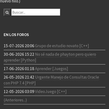
nuevo hilo.)
EN LOS FOROS
15-07-2026 20:06
Grupo de estudio novato [C++]
30-06-2026 15:22
No sé nada de phayton pero quiero
aprender [Python]
17-06-2026 01:18
Aprender [Juegos]
26-05-2026 21:42
Urgente Manejo de Consultas Oracle
con PHP 7.4 [PHP]
12-05-2026 03:09
VideoJuego [C++]
(Anteriores...)