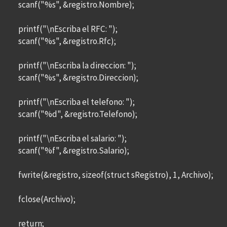
scanf("%s", &registro.Nombre);
printf("\nEscriba el RFC: ");
scanf("%s", &registro.Rfc);
printf("\nEscriba la direccion: ");
scanf("%s", &registro.Direccion);
printf("\nEscriba el telefono: ");
scanf("%d", &registro.Telefono);
printf("\nEscriba el salario: ");
scanf("%f", &registro.Salario);
fwrite(&registro, sizeof(struct sRegistro), 1, Archivo);
fclose(Archivo);
return;