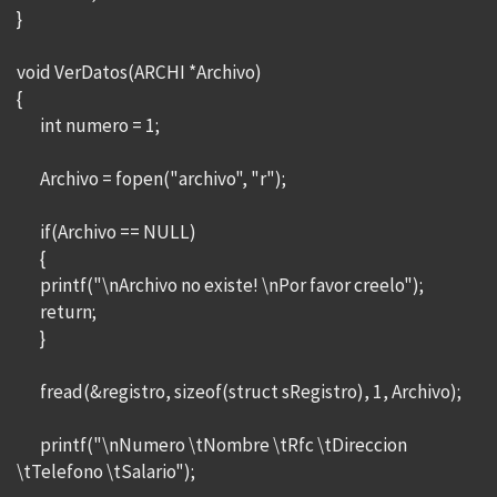
}
void VerDatos(ARCHI *Archivo)
{
int numero = 1;
Archivo = fopen("archivo", "r");
if(Archivo == NULL)
{
printf("\nArchivo no existe! \nPor favor creelo");
return;
}
fread(&registro, sizeof(struct sRegistro), 1, Archivo);
printf("\nNumero \tNombre \tRfc \tDireccion
\tTelefono \tSalario");