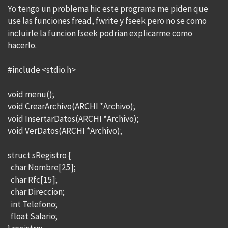
Yo tengo un problema hic este programa me piden que
use las funciones fread, fwrite y fseek pero no se como
incluirle la funcion fseek podrian explicarme como
hacerlo.
#include <stdio.h>
void menu();
void CrearArchivo(ARCHI *Archivo);
void InsertarDatos(ARCHI *Archivo);
void VerDatos(ARCHI *Archivo);
struct sRegistro {
char Nombre[25];
char Rfc[15];
char Direccion;
int Telefono;
float Salario;