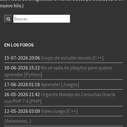
nuevo hilo.)
EN LOS FOROS
15-07-2026 20:06
Grupo de estudio novato [C++]
30-06-2026 15:22
No sé nada de phayton pero quiero
aprender [Python]
17-06-2026 01:18
Aprender [Juegos]
26-05-2026 21:42
Urgente Manejo de Consultas Oracle
con PHP 7.4 [PHP]
12-05-2026 03:09
VideoJuego [C++]
(Anteriores...)