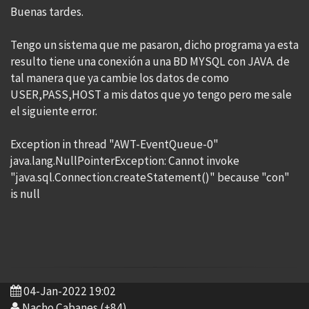
Buenas tardes.
Tengo un sistema que me pasaron, dicho programa ya esta
resulto tiene una conexión a una BD MYSQL con JAVA. de
tal manera que ya cambie los datos de como
USER,PASS,HOST a mis datos que yo tengo pero me sale
el siguiente error.
Exception in thread "AWT-EventQueue-0"
java.lang.NullPointerException: Cannot invoke
"java.sql.Connection.createStatement()" because "con"
is null
04-Jan-2022 19:02
Nacho Cabanes (+84)