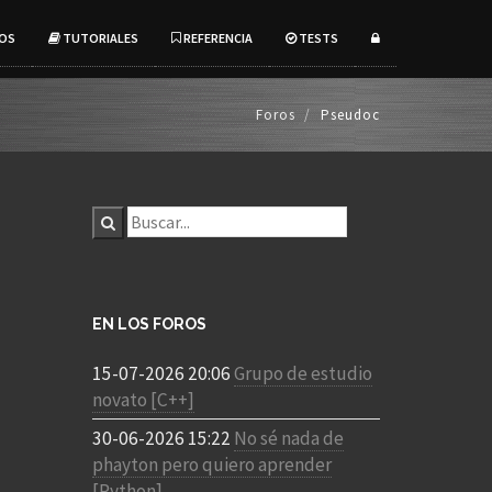
OS
TUTORIALES
REFERENCIA
TESTS
Foros
Pseudoc
EN LOS FOROS
15-07-2026 20:06
Grupo de estudio
novato [C++]
30-06-2026 15:22
No sé nada de
phayton pero quiero aprender
[Python]