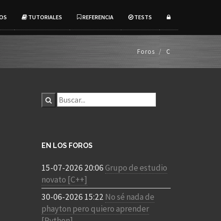
OS
TUTORIALES
REFERENCIA
TESTS
Foros
C
EN LOS FOROS
15-07-2026 20:06
Grupo de estudio
novato [C++]
30-06-2026 15:22
No sé nada de
phayton pero quiero aprender
[Python]