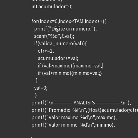
int acumulador=0;
for(index=0;index<TAM;index++){
printf("Digite un numero:");
scanf("%d",&val);
if(valida_numero(val)){
ctr+=1;
acumulador+=val;
if (val>maximo){maximo=val;}
if (val<minimo){minimo=val;}
}
val=0;
}
printf("\n======= ANALISIS =========\n");
printf("Promedio: %f\n",(float)acumulador/ctr)
printf("Valor maximo: %d\n",maximo);
printf("Valor minimo: %d\n",minimo);