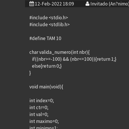
12-Feb-2022 18:09
Invitado (An?nimo
#include <stdio.h>
#include <stdlib.h>
#define TAM 10
char valida_numero(int nbr){
if((nbr>=-100) && (nbr<=100)){return 1;}
else{return 0;}
}
void main(void){
int index=0;
int ctr=0;
int val=0;
int maximo=0;
int minimo=1;