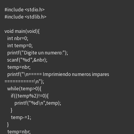
#include <stdio.h>
#include <stdlib.h>
void main(void){
int nbr=0;
int temp=0;
printf("Digite un numero:");
scanf("%d",&nbr);
temp=nbr;
printf("\n===== Imprimiendo numeros impares
===========\n");
while(temp>0){
if((temp%2)!=0){
printf("%d\n",temp);
}
temp-=1;
}
temp=nbr;