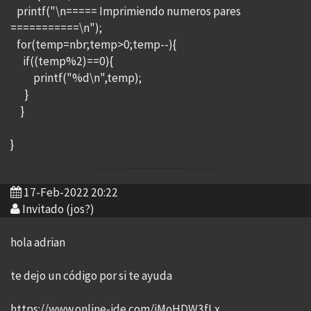
printf("\n===== Imprimiendo numeros pares
===========\n");
for(temp=nbr;temp>0;temp--){
if((temp%2)==0){
printf("%d\n",temp);
}
}
}
17-Feb-2022 20:22
Invitado (jos?)
hola adrian
te dejo un código por si te ayuda
https://www.online-ide.com/iMoHDW3fLx