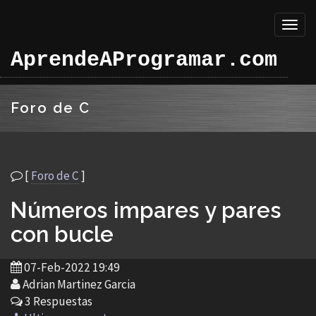
Toggl
naviga
AprendeAProgramar.com
Foro de C
[
Foro de C
]
Números impares y pares
con bucle
07-Feb-2022 19:49
Adrian Martinez Garcia
3 Respuestas