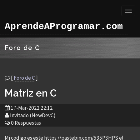
Toggl
naviga
AprendeAProgramar.com
Foro de C
[
Foro de C
]
Matriz en C
17-Mar-2022 22:12
Invitado (NewDevC)
0 Respuestas
Mi codigo es este https://pastebin.com/535P3HPS el